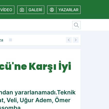
VİDEO
GALERİ
YAZARLAR
za
19:11
Amedspor'dan kal
ü'ne Karşı İyi
tından yararlanamadı.Teknik
rat, Veli, Uğur Adem, Ömer
 Assomba