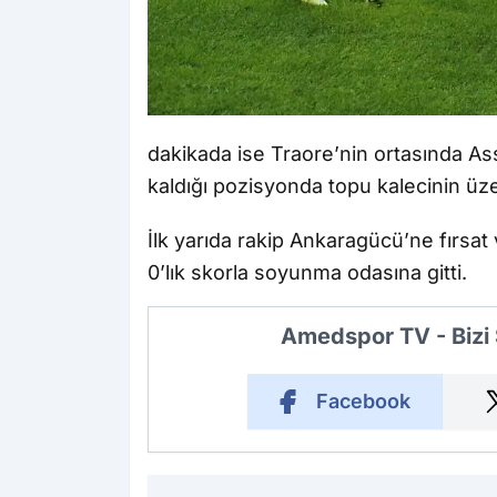
dakikada ise Traore’nin ortasında Ass
kaldığı pozisyonda topu kalecinin üzer
İlk yarıda rakip Ankaragücü’ne fırs
0’lık skorla soyunma odasına gitti.
Amedspor TV - Bizi
Facebook