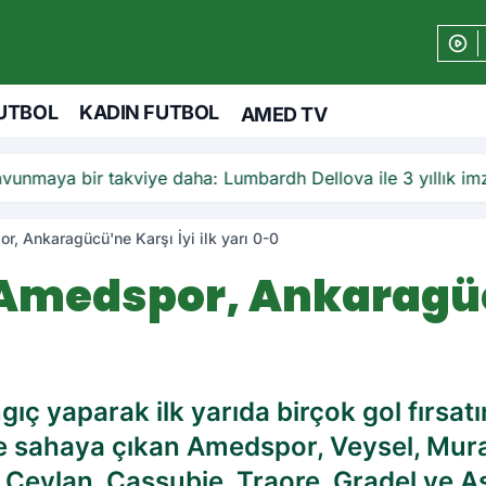
UTBOL
KADIN FUTBOL
AMED TV
unmaya bir takviye daha: Lumbardh Dellova ile 3 yıllık im
, Ankaragücü'ne Karşı İyi ilk yarı 0-0
Amedspor, Ankaragüc
gıç yaparak ilk yarıda birçok gol fırsa
 ile sahaya çıkan Amedspor, Veysel, Mu
 Ceylan, Cassubie, Traore, Gradel ve