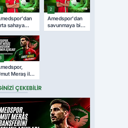
1
2
medspor'dan
Amedspor'dan
rta sahaya
savunmaya bir
nemli takviye:
takviye daha:
urkan Soyalp
Lumbardh
le sözleşme
Dellova ile 3
mzalandı
yıllık imza
3
medspor,
mut Meraş ile
 yıllık
GINIZI ÇEKEBILIR
özleşme
mzaladı