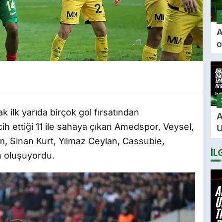
A
o
ö
F
i
i
 ilk yarıda birçok gol fırsatından
A
ih ettiği 11 ile sahaya çıkan Amedspor, Veysel,
U
2
, Sinan Kurt, Yılmaz Ceylan, Cassubie,
İL
s
 oluşuyordu.
i