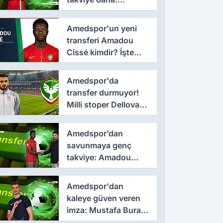
Lumbardh Dellova ile
3 yıllık imza
Amedspor'un yeni
transferi Amadou
Cissé kimdir? İşte
kariyeri ve forma
giydiği takımlar
Amedspor'da
transfer durmuyor!
Milli stoper Dellova
imza için Türkiye'ye
geldi
Amedspor’dan
savunmaya genç
takviye: Amadou
Cissé ile 3 yıllık
sözleşme
Amedspor'dan
kaleye güven veren
imza: Mustafa Burak
Bozan resmen