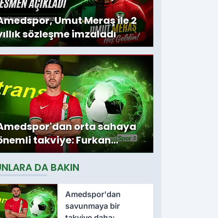
Amedspor, Umut Meraş ile 2
yıllık sözleşme imzaladı
Amedspor'dan orta sahaya
önemli takviye: Furkan
Soyalp ile sözleşme
UNLARA DA BAKIN
imzalandı
Amedspor'dan
savunmaya bir
takviye daha: