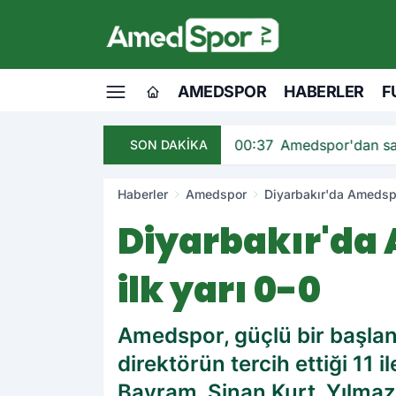
AMEDSPOR
HABERLER
F
andı
00:37
Amedspor'dan sav
SON DAKİKA
Haberler
Amedspor
Diyarbakır'da Amedspor
Diyarbakır'da 
ilk yarı 0-0
Amedspor, güçlü bir başlan
direktörün tercih ettiği 11
Bayram, Sinan Kurt, Yılmaz