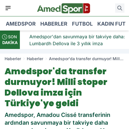
AMEDSPOR
HABERLER
FUTBOL
KADIN FUT
viye:
Amedspor'dan savunmaya bir takviye daha:
SON
DAKİKA
Lumbardh Dellova ile 3 yıllık imza
Haberler
Haberler
Amedspor'da transfer durmuyor! Milli
stoper Dellova imza için Türkiye'ye
Amedspor'da transfer
geldi
durmuyor! Milli stoper
Dellova imza için
Türkiye'ye geldi
Amedspor, Amadou Cissé transferinin
ardından savunmaya bir takviye daha