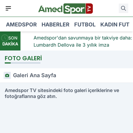
AMEDSPOR
HABERLER
FUTBOL
KADIN FUT
kviye:
Amedspor'dan savunmaya bir takviye daha:
SON
DAKİKA
ı
Lumbardh Dellova ile 3 yıllık imza
FOTO GALERI
Galeri Ana Sayfa
Amedspor TV sitesindeki foto galeri içeriklerine ve
fotoğraflarına göz atın.