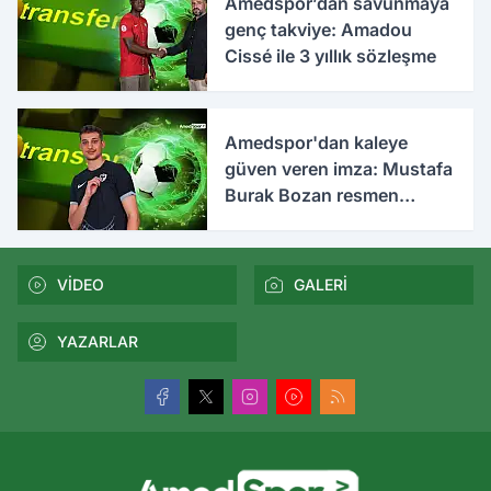
Amedspor’dan savunmaya
genç takviye: Amadou
Cissé ile 3 yıllık sözleşme
Amedspor'dan kaleye
güven veren imza: Mustafa
Burak Bozan resmen
açıklandı
VİDEO
GALERİ
YAZARLAR