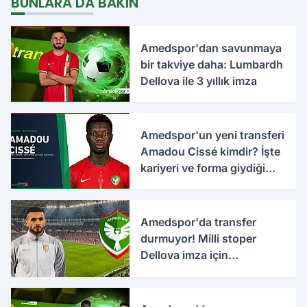
BUNLARA DA BAKIN
Amedspor'dan savunmaya
bir takviye daha: Lumbardh
Dellova ile 3 yıllık imza
Amedspor'un yeni transferi
Amadou Cissé kimdir? İşte
kariyeri ve forma giydiği
takımlar
Amedspor'da transfer
durmuyor! Milli stoper
Dellova imza için
Türkiye'ye geldi