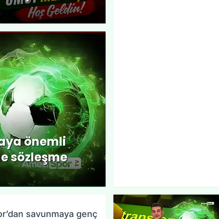
aya önemli
ile sözleşme
r’dan savunmaya genç