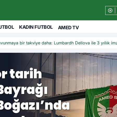
 Boğazı’nda
acak
UTBOL
KADIN FUTBOL
AMED TV
bir takviye daha: Lumbardh Dellova ile 3 yıllık imza
 EA Sports
rca oyuncu