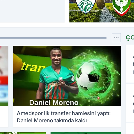
takımda
ÇO
r'da
eş peşe:
tes resmen
ı
Amedspor ilk transfer hamlesini yaptı:
Daniel Moreno takımda kaldı