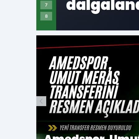
artık on
7
8
Amedspo
yönetimi
çeken is
Kazakist
bankacı 