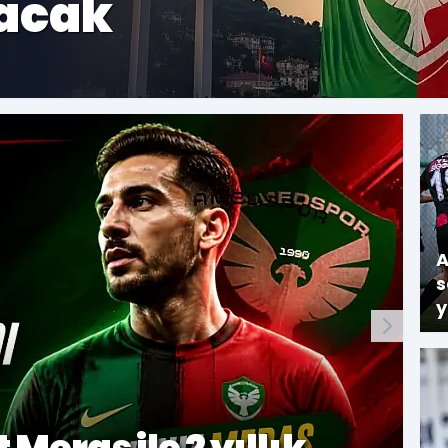
u seçecek
r
nde dikkat
A
im:
s
y
anlı
Narin