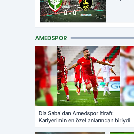
Moreno 
kaldı
AMEDSPOR
Amedspo
imzalar p
David Ba
açıkland
Dia Saba'dan Amedspor itirafı:
Kariyerimin en özel anlarından biriydi