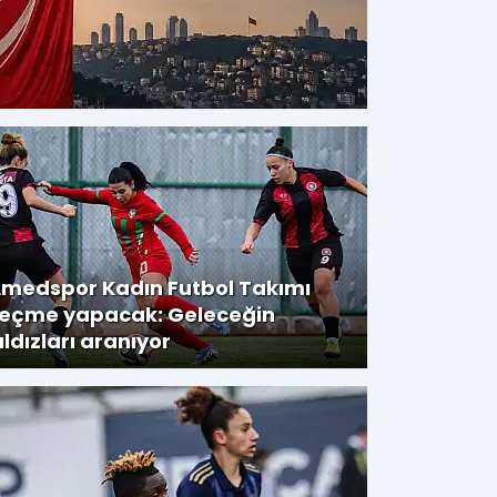
medspor Kadın Futbol Takımı
eçme yapacak: Geleceğin
ıldızları aranıyor
Amedspor'dan orta saha