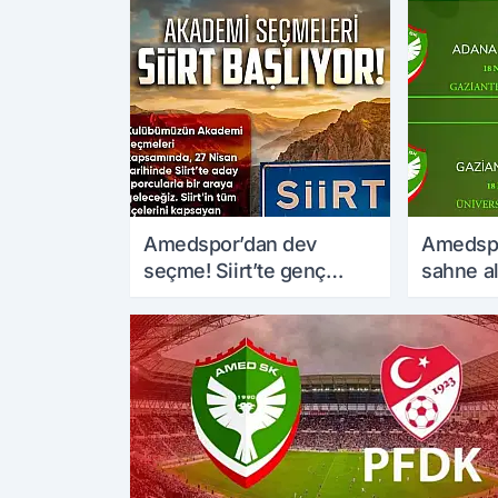
Amedspor’dan dev
Amedsp
seçme! Siirt’te genç
sahne al
yetenekler sahaya
kritik m
çıkıyor