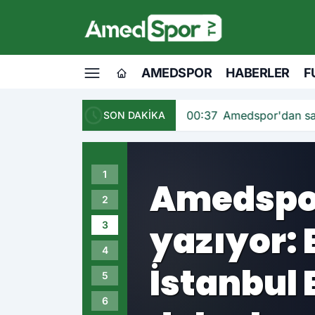
İstanbul
dalgalan
AMEDSPOR
HABERLER
F
00:37
Amedspor'dan savunmaya 
SON DAKİKA
1
Amedspor
2
FC 27’de!
3
4
Milyonla
5
6