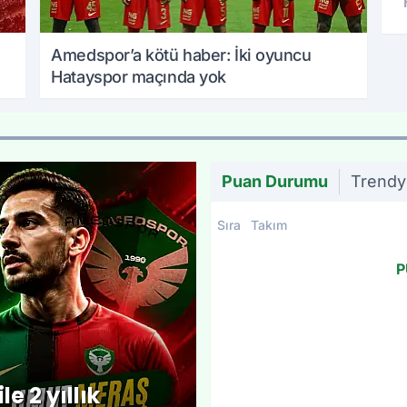
Amedspor’a kötü haber: İki oyuncu
Hatayspor maçında yok
Puan Durumu
Trendyo
Sıra
Takım
P
 2 yıllık