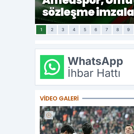
ı
Amedspor, Umut M
Nadirova
cak
sözleşme imzala
Amedspor
1
2
3
4
5
6
7
8
9
tablosu a
WhatsApp
Borç 62 m
İhbar Hattı
VIDEO GALERI
Diyarbakı