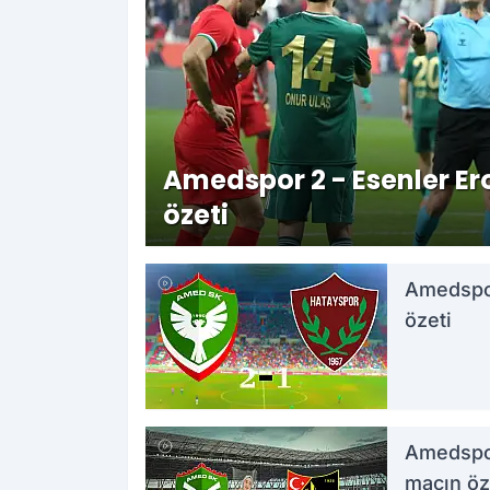
gün: Ame
yeni yöne
oldu
Amedspor 2 - Esenler Er
özeti
Amedspor
özeti
Amedspor
transfer
yaptı: Da
Amedspor
maçın öz