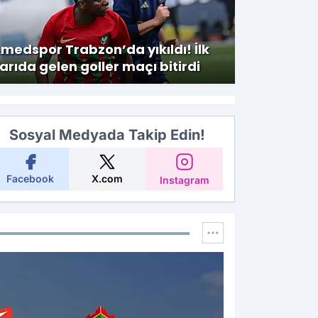
takviye: Furkan Soyalp il
imzalandı
medspor Trabzon’da yıkıldı! İlk
arıda gelen goller maçı bitirdi
Sosyal Medyada Takip Edin!
Facebook
X.com
Instagram