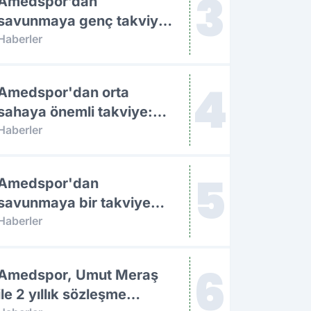
3
Amedspor’dan
savunmaya genç takviye:
Amadou Cissé ile 3 yıllık
Haberler
sözleşme
4
Amedspor'dan orta
sahaya önemli takviye:
Furkan Soyalp ile
Haberler
sözleşme imzalandı
5
Amedspor'dan
savunmaya bir takviye
daha: Lumbardh Dellova
Haberler
ile 3 yıllık imza
6
Amedspor, Umut Meraş
ile 2 yıllık sözleşme