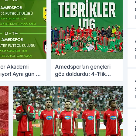
or Akademi
Amedspor’un gençleri
ıyor! Aynı gün 2
göz doldurdu: 4-1’lik
aç
zafer