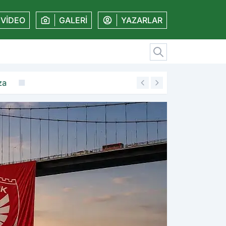
VİDEO
GALERİ
YAZARLAR
19:11
Amedspor'dan kaleye gü