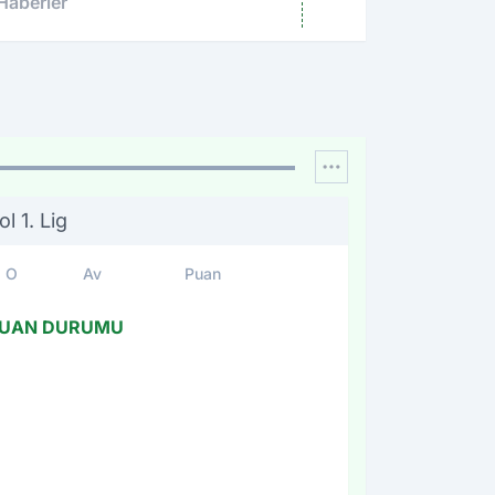
imzaladı
Haberler
l 1. Lig
O
Av
Puan
UAN DURUMU