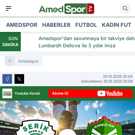
AMEDSPOR
HABERLER
FUTBOL
KADIN FUT
akviye:
Amedspor'dan savunmaya bir takviye daha:
SON
DAKİKA
dı
Lumbardh Dellova ile 3 yıllık imza
Amedspor
20.10.2025 20:54
Güncelleme: 20.10.2025 20:59
Youtube Kanalı
Abone Ol