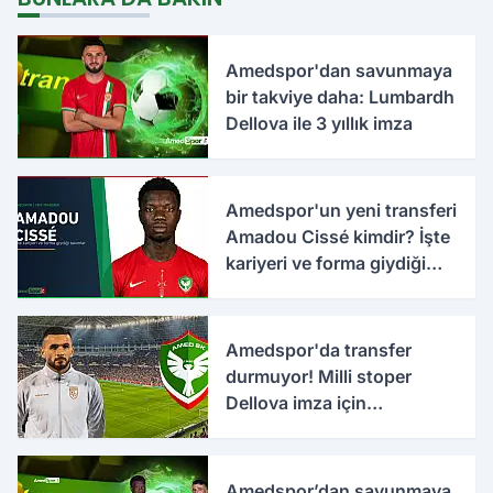
Amedspor'dan savunmaya
bir takviye daha: Lumbardh
Dellova ile 3 yıllık imza
Amedspor'un yeni transferi
Amadou Cissé kimdir? İşte
kariyeri ve forma giydiği
takımlar
Amedspor'da transfer
durmuyor! Milli stoper
Dellova imza için
Türkiye'ye geldi
Amedspor’dan savunmaya