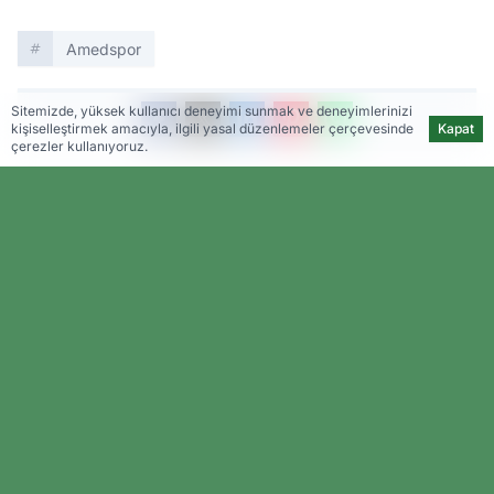
Amedspor
Sitemizde, yüksek kullanıcı deneyimi sunmak ve deneyimlerinizi
kişiselleştirmek amacıyla, ilgili yasal düzenlemeler çerçevesinde
Kapat
çerezler kullanıyoruz.
WhatsApp
İhbar Hattı
0542 135 19 21
ÇEKİN, GÖNDERİN, YAYINLAYALIM!
İLGINIZI ÇEKEBILIR