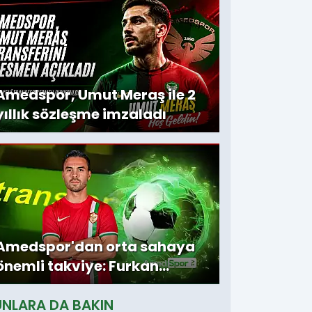
Amedspor, Umut Meraş ile 2
yıllık sözleşme imzaladı
Amedspor'dan orta sahaya
önemli takviye: Furkan
Soyalp ile sözleşme
UNLARA DA BAKIN
imzalandı