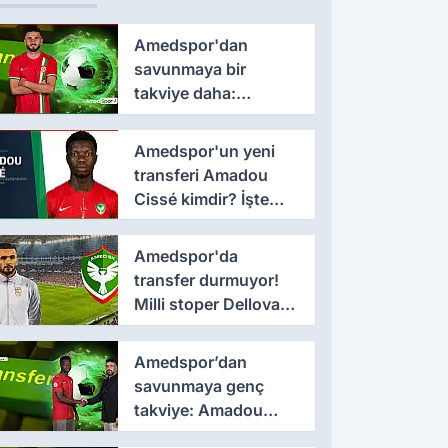
Amedspor'dan
savunmaya bir
takviye daha:
Lumbardh Dellova ile
3 yıllık imza
Amedspor'un yeni
transferi Amadou
Cissé kimdir? İşte
kariyeri ve forma
giydiği takımlar
Amedspor'da
transfer durmuyor!
Milli stoper Dellova
imza için Türkiye'ye
geldi
Amedspor’dan
savunmaya genç
takviye: Amadou
Cissé ile 3 yıllık