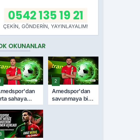
0542 135 19 21
ÇEKİN, GÖNDERİN, YAYINLAYALIM!
OK OKUNANLAR
1
2
medspor'dan
Amedspor'dan
rta sahaya
savunmaya bir
nemli takviye:
takviye daha:
urkan Soyalp
Lumbardh
le sözleşme
Dellova ile 3
mzalandı
yıllık imza
3