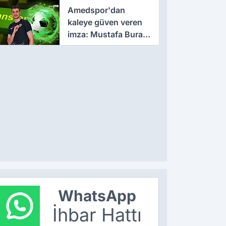
sözleşme
Amedspor'dan
kaleye güven veren
imza: Mustafa Burak
Bozan resmen
açıklandı
WhatsApp
İhbar Hattı