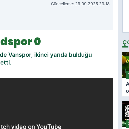
Güncelleme: 29.09.2025 23:18
dspor 0
Ç
de Vanspor, ikinci yarıda bulduğu
etti.
A
o
ö
F
i
i