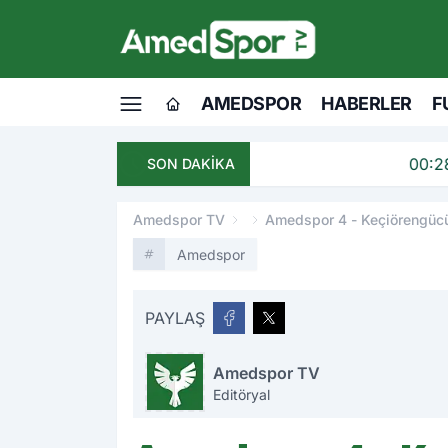
AMEDSPOR
HABERLER
F
00:28
Amedspor, Umut M
SON DAKİKA
Amedspor TV
Amedspor 4 - Keçiörengücü
Amedspor
PAYLAŞ
Amedspor TV
Editöryal