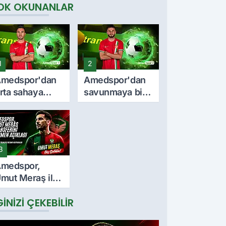
OK OKUNANLAR
1
2
medspor'dan
Amedspor'dan
rta sahaya
savunmaya bir
nemli takviye:
takviye daha:
urkan Soyalp
Lumbardh
le sözleşme
Dellova ile 3
mzalandı
yıllık imza
3
medspor,
mut Meraş ile
 yıllık
GINIZI ÇEKEBILIR
özleşme
mzaladı