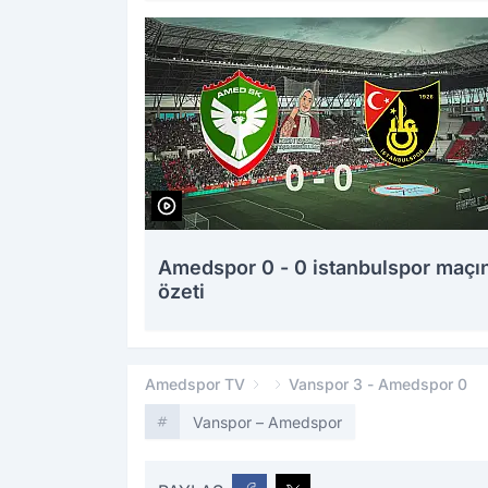
Amedspor 0 - 0 istanbulspor maçı
özeti
Amedspor TV
Vanspor 3 - Amedspor 0
Vanspor – Amedspor