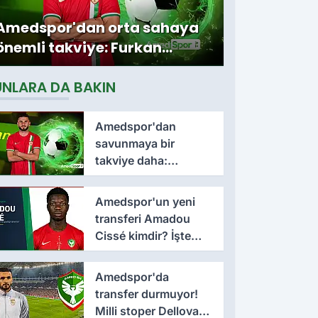
Amedspor'dan orta sahaya
önemli takviye: Furkan
Soyalp ile sözleşme
UNLARA DA BAKIN
imzalandı
Amedspor'dan
savunmaya bir
takviye daha:
Lumbardh Dellova ile
3 yıllık imza
Amedspor'un yeni
transferi Amadou
Cissé kimdir? İşte
kariyeri ve forma
giydiği takımlar
Amedspor'da
transfer durmuyor!
Milli stoper Dellova