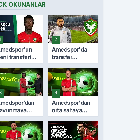
OK OKUNANLAR
1
2
medspor'un
Amedspor'da
eni transferi
transfer
madou Cissé
durmuyor! Milli
imdir? İşte
stoper Dellova
ariyeri ve
imza için
orma giydiği
Türkiye'ye geldi
3
4
akımlar
medspor’dan
Amedspor'dan
avunmaya
orta sahaya
enç takviye:
önemli takviye:
madou Cissé
Furkan Soyalp
le 3 yıllık
ile sözleşme