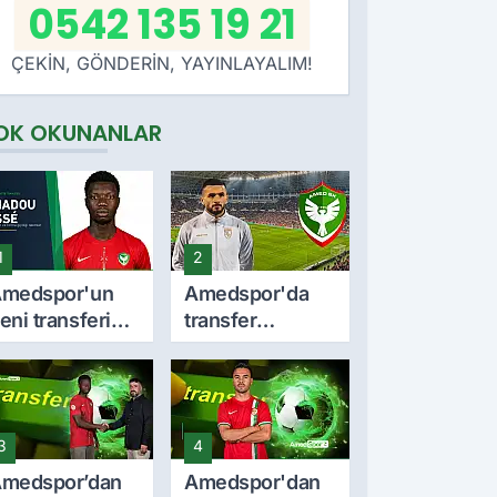
0542 135 19 21
ÇEKİN, GÖNDERİN, YAYINLAYALIM!
OK OKUNANLAR
1
2
medspor'un
Amedspor'da
eni transferi
transfer
madou Cissé
durmuyor! Milli
imdir? İşte
stoper Dellova
ariyeri ve
imza için
orma giydiği
Türkiye'ye geldi
3
4
akımlar
medspor’dan
Amedspor'dan