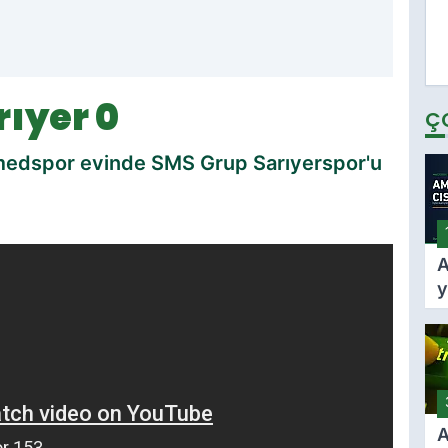
rıyer 0
Ç
 Amedspor evinde SMS Grup Sarıyerspor'u
A
y
A
k
k
f
t
A