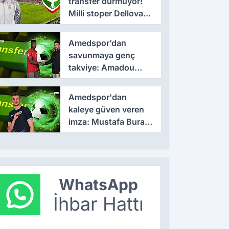
transfer durmuyor!
Milli stoper Dellova
imza için Türkiye'ye
geldi
Amedspor’dan
savunmaya genç
takviye: Amadou
Cissé ile 3 yıllık
sözleşme
Amedspor'dan
kaleye güven veren
imza: Mustafa Burak
Bozan resmen
açıklandı
WhatsApp
İhbar Hattı