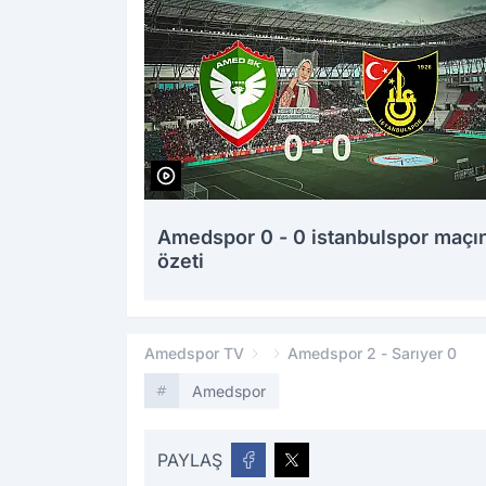
Amedspor 0 - 0 istanbulspor maçı
özeti
Amedspor TV
Amedspor 2 - Sarıyer 0
Amedspor
PAYLAŞ