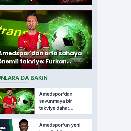
Amedspor'dan orta sahaya
önemli takviye: Furkan
Soyalp ile sözleşme
UNLARA DA BAKIN
imzalandı
Amedspor'dan
savunmaya bir
takviye daha:
Lumbardh Dellova ile
3 yıllık imza
Amedspor'un yeni