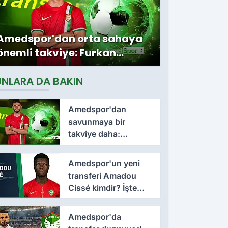
Amedspor'dan orta sahaya
önemli takviye: Furkan
Soyalp ile sözleşme
UNLARA DA BAKIN
imzalandı
Amedspor'dan
savunmaya bir
takviye daha:
Lumbardh Dellova ile
3 yıllık imza
Amedspor'un yeni
transferi Amadou
Cissé kimdir? İşte
kariyeri ve forma
giydiği takımlar
Amedspor'da