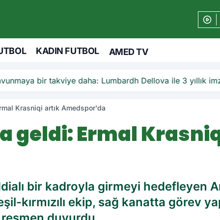
UTBOL
KADIN FUTBOL
AMED TV
nmaya bir takviye daha: Lumbardh Dellova ile 3 yıllık imz
rmal Krasniqi artık Amedspor'da
 geldi: Ermal Krasniq
ddialı bir kadroyla girmeyi hedefleyen
eşil-kırmızılı ekip, sağ kanatta görev y
nı resmen duyurdu.