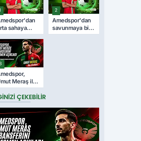
1
2
medspor'dan
Amedspor'dan
rta sahaya
savunmaya bir
nemli takviye:
takviye daha:
urkan Soyalp
Lumbardh
le sözleşme
Dellova ile 3
mzalandı
yıllık imza
3
medspor,
mut Meraş ile
 yıllık
GINIZI ÇEKEBILIR
özleşme
mzaladı