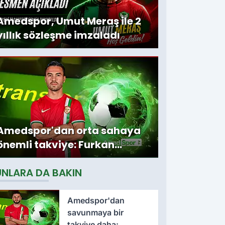
Amedspor, Umut Meraş ile 2
yıllık sözleşme imzaladı
Amedspor'dan orta sahaya
önemli takviye: Furkan
Soyalp ile sözleşme
UNLARA DA BAKIN
imzalandı
Amedspor'dan
savunmaya bir
takviye daha: