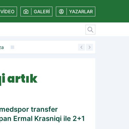
VİDEO
GALERİ
YAZARLAR
a
19:11
Amedspor'dan kale
i artık
 Amedspor transfer
apan Ermal Krasniqi ile 2+1