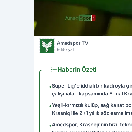
Amedspor TV
Editöryal
Haberin Özeti
Süper Lig'e iddialı bir kadroyla 
•
çalışmaları kapsamında Ermal Kras
Yeşil-kırmızılı kulüp, sağ kana
•
Krasniqi ile 2+1 yıllık sözleşme i
Amedspor, Krasniqi'nin hızı, tekn
•