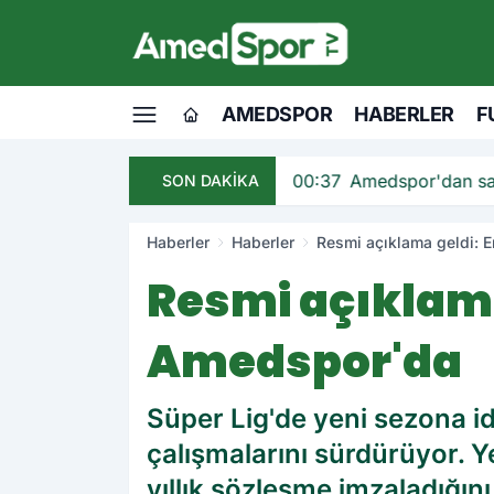
AMEDSPOR
HABERLER
F
ndı
00:37
Amedspor'dan savu
SON DAKİKA
Haberler
Haberler
Resmi açıklama geldi: E
Resmi açıklama
Amedspor'da
Süper Lig'de yeni sezona i
çalışmalarını sürdürüyor. Y
yıllık sözleşme imzaladığı