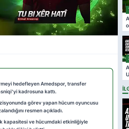
A
o
ö
F
i
i
A
U
2
girmeyi hedefleyen Amedspor, transfer
İL
s
niqi'yi kadrosuna kattı.
i
t pozisyonunda görev yapan hücum oyuncusu
mzalandığını resmen açıkladı.
ik kapasitesi ve hücumdaki etkinliğiyle