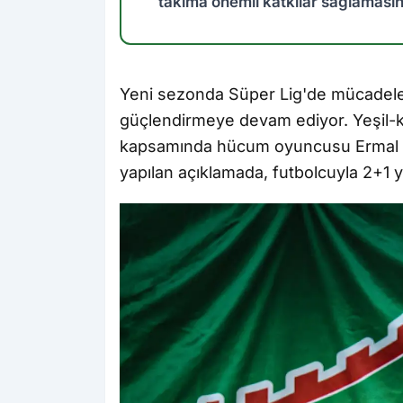
takıma önemli katkılar sağlamasını 
Yeni sezonda Süper Lig'de mücadel
güçlendirmeye devam ediyor. Yeşil-k
kapsamında hücum oyuncusu Ermal Kra
yapılan açıklamada, futbolcuyla 2+1 yıl