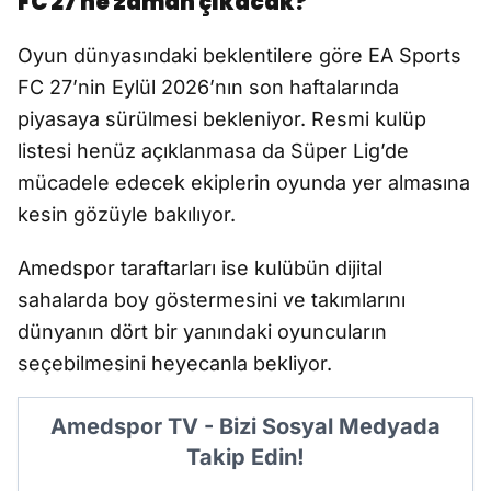
FC 27 ne zaman çıkacak?
Oyun dünyasındaki beklentilere göre EA Sports
FC 27’nin Eylül 2026’nın son haftalarında
piyasaya sürülmesi bekleniyor. Resmi kulüp
listesi henüz açıklanmasa da Süper Lig’de
mücadele edecek ekiplerin oyunda yer almasına
kesin gözüyle bakılıyor.
Amedspor taraftarları ise kulübün dijital
sahalarda boy göstermesini ve takımlarını
dünyanın dört bir yanındaki oyuncuların
seçebilmesini heyecanla bekliyor.
Amedspor TV - Bizi Sosyal Medyada
Takip Edin!