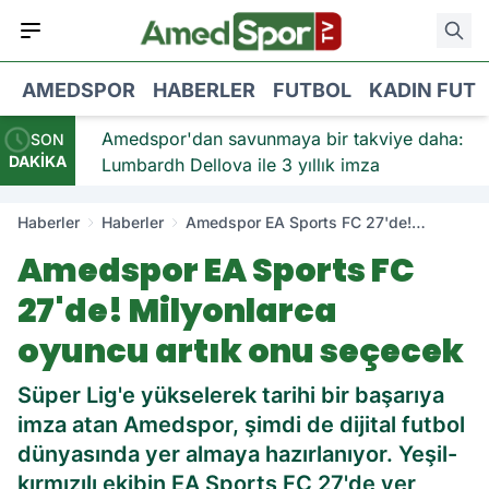
AMEDSPOR
HABERLER
FUTBOL
KADIN FUT
iye:
Amedspor'dan savunmaya bir takviye daha:
SON
DAKİKA
Lumbardh Dellova ile 3 yıllık imza
Haberler
Haberler
Amedspor EA Sports FC 27'de!
Milyonlarca oyuncu artık onu seçecek
Amedspor EA Sports FC
27'de! Milyonlarca
oyuncu artık onu seçecek
Süper Lig'e yükselerek tarihi bir başarıya
imza atan Amedspor, şimdi de dijital futbol
dünyasında yer almaya hazırlanıyor. Yeşil-
kırmızılı ekibin EA Sports FC 27'de yer