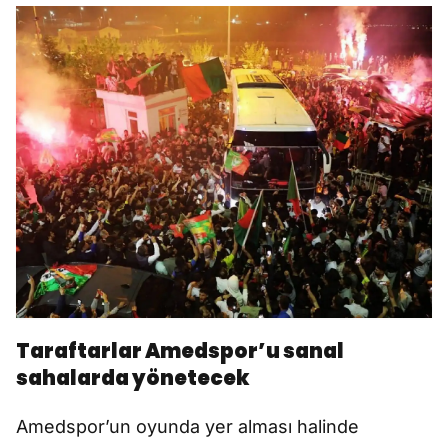
Taraftarlar Amedspor’u sanal
sahalarda yönetecek
Amedspor’un oyunda yer alması halinde