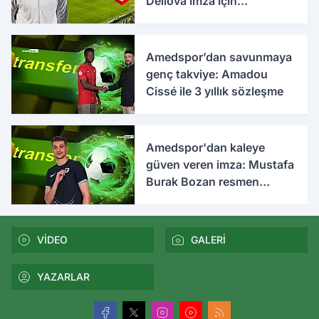
Dellova imza için
Türkiye'ye geldi
Amedspor’dan savunmaya
genç takviye: Amadou
Cissé ile 3 yıllık sözleşme
Amedspor'dan kaleye
güven veren imza: Mustafa
Burak Bozan resmen
açıklandı
VİDEO
GALERİ
YAZARLAR