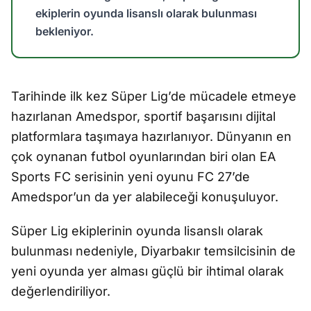
ekiplerin oyunda lisanslı olarak bulunması
bekleniyor.
Tarihinde ilk kez Süper Lig’de mücadele etmeye
hazırlanan Amedspor, sportif başarısını dijital
platformlara taşımaya hazırlanıyor. Dünyanın en
çok oynanan futbol oyunlarından biri olan EA
Sports FC serisinin yeni oyunu FC 27’de
Amedspor’un da yer alabileceği konuşuluyor.
Süper Lig ekiplerinin oyunda lisanslı olarak
bulunması nedeniyle, Diyarbakır temsilcisinin de
yeni oyunda yer alması güçlü bir ihtimal olarak
değerlendiriliyor.