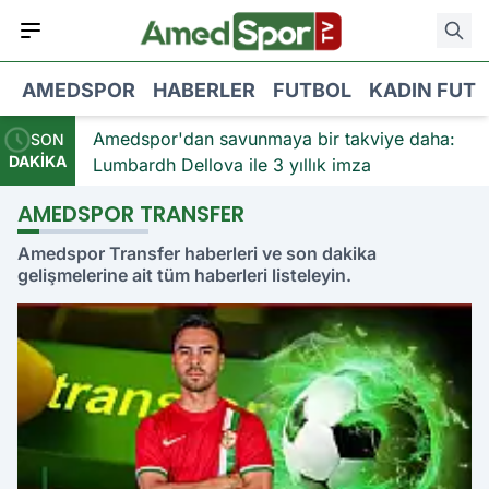
AMEDSPOR
HABERLER
FUTBOL
KADIN FUT
e:
Amedspor'dan savunmaya bir takviye daha:
SON
DAKİKA
Lumbardh Dellova ile 3 yıllık imza
AMEDSPOR TRANSFER
Amedspor Transfer haberleri ve son dakika
gelişmelerine ait tüm haberleri listeleyin.