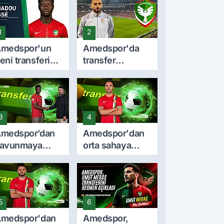
1
2
medspor'un
Amedspor'da
eni transferi
transfer
madou Cissé
durmuyor! Milli
imdir? İşte
stoper Dellova
ariyeri ve
imza için
orma giydiği
Türkiye'ye geldi
3
4
akımlar
medspor’dan
Amedspor'dan
avunmaya
orta sahaya
enç takviye:
önemli takviye:
madou Cissé
Furkan Soyalp
le 3 yıllık
ile sözleşme
özleşme
imzalandı
5
6
medspor'dan
Amedspor,