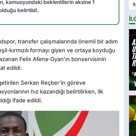
n, kamuoyundaki beklentilerin aksine 1
s
lduğu belirtildi.
t
İL
L
D
y
dspor, transfer çalışmalarında önemli bir adım
yeşil-kırmızılı formayı giyen ve ortaya koyduğu
 kazanan Felix Afena-Gyan’ın bonservisinin
t edildi.
 getirilen Serkan Reçber’in göreve
onlarının hız kazandığı belirtilirken, ilk
ığı ifade edildi.