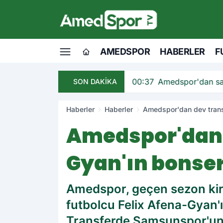
AMEDSPOR
HABERLER
F
andı
00:37
Amedspor'dan sav
SON DAKİKA
Haberler
Haberler
Amedspor'dan dev transf
Amedspor'dan 
Gyan'ın bonser
Amedspor, geçen sezon kira
futbolcu Felix Afena-Gyan'
Transferde Samsunspor'un d