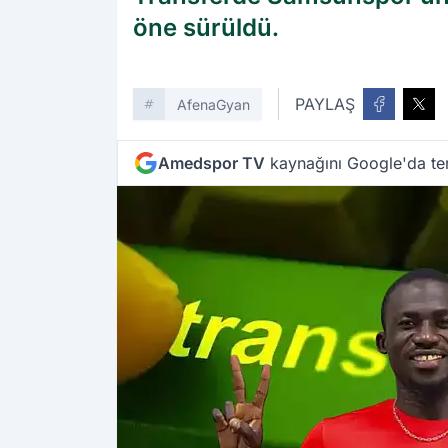
öne sürüldü.
PAYLAŞ
AfenaGyan
Amedspor TV
kaynağını Google'da ter