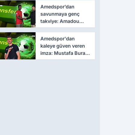
geldi
Amedspor’dan
savunmaya genç
takviye: Amadou
Cissé ile 3 yıllık
sözleşme
Amedspor'dan
kaleye güven veren
imza: Mustafa Burak
Bozan resmen
açıklandı