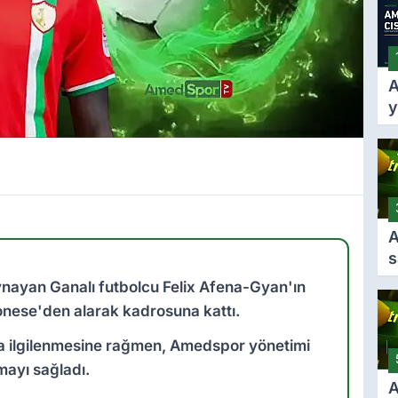
A
y
A
k
k
f
t
A
s
g
nayan Ganalı futbolcu Felix Afena-Gyan'ın
A
onese'den alarak kadrosuna kattı.
i
s
a ilgilenmesine rağmen, Amedspor yönetimi
mayı sağladı.
A