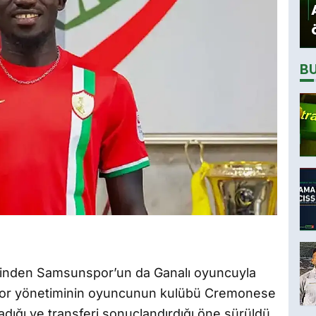
B
erinden Samsunspor’un da Ganalı oyuncuyla
dspor yönetiminin oyuncunun kulübü Cremonese
adığı ve transferi sonuçlandırdığı öne sürüldü.