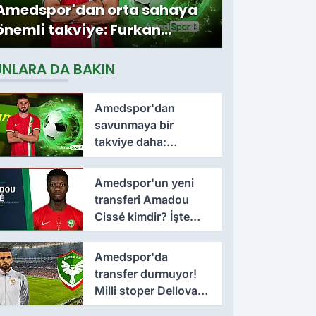
Amedspor'dan orta sahaya
önemli takviye: Furkan
Soyalp ile sözleşme
UNLARA DA BAKIN
imzalandı
Amedspor'dan
savunmaya bir
takviye daha:
Lumbardh Dellova ile
3 yıllık imza
Amedspor'un yeni
transferi Amadou
Cissé kimdir? İşte
kariyeri ve forma
giydiği takımlar
Amedspor'da
transfer durmuyor!
Milli stoper Dellova
imza için Türkiye'ye