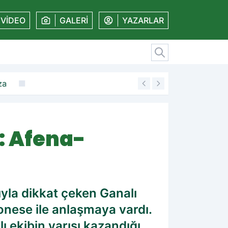
VİDEO
GALERİ
YAZARLAR
za
19:11
Amedspor'dan kal
: Afena-
yla dikkat çeken Ganalı
onese ile anlaşmaya vardı.
 ekibin yarışı kazandığı