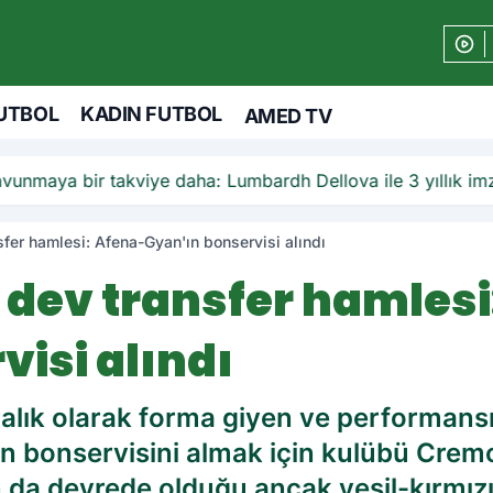
UTBOL
KADIN FUTBOL
AMED TV
unmaya bir takviye daha: Lumbardh Dellova ile 3 yıllık im
er hamlesi: Afena-Gyan'ın bonservisi alındı
dev transfer hamlesi
visi alındı
lık olarak forma giyen ve performansı
ın bonservisini almak için kulübü Crem
a devrede olduğu ancak yeşil-kırmızılı