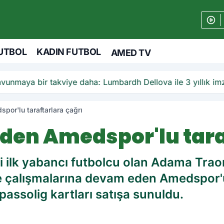
UTBOL
KADIN FUTBOL
AMED TV
unmaya bir takviye daha: Lumbardh Dellova ile 3 yıllık im
or'lu taraftarlara çağrı
en Amedspor'lu tara
i ilk yabancı futbolcu olan Adama Traor
le çalışmalarına devam eden Amedspor
assolig kartları satışa sunuldu.