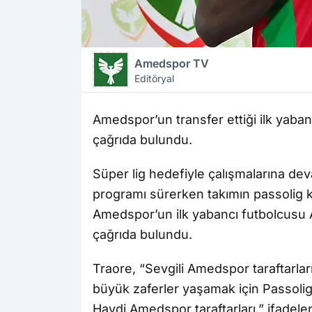
Amedspor TV
Editöryal
Amedspor’un transfer ettiği ilk yaba
çağrıda bulundu.
Süper lig hedefiyle çalışmalarına 
programı sürerken takımın passolig k
Amedspor’un ilk yabancı futbolcusu A
çağrıda bulundu.
Traore, “Sevgili Amedspor taraftarla
büyük zaferler yaşamak için Passolig 
Haydi Amedspor taraftarları.” ifadeleri