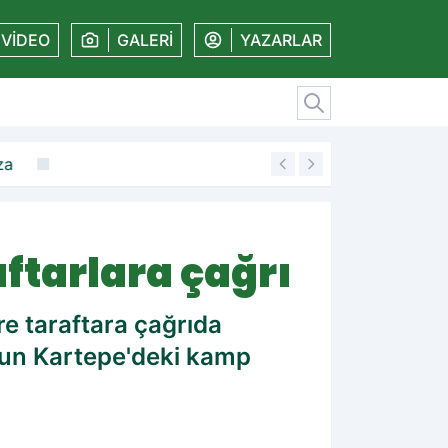
VİDEO
GALERİ
YAZARLAR
za
19:11
Amedspor'dan kal
ftarlara çağrı
e taraftara çağrıda
'un Kartepe'deki kamp