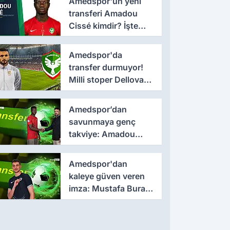
Amedspor'un yeni
transferi Amadou
Cissé kimdir? İşte
kariyeri ve forma
giydiği takımlar
Amedspor'da
transfer durmuyor!
Milli stoper Dellova
imza için Türkiye'ye
geldi
Amedspor’dan
savunmaya genç
takviye: Amadou
Cissé ile 3 yıllık
sözleşme
Amedspor'dan
kaleye güven veren
imza: Mustafa Burak
Bozan resmen
açıklandı