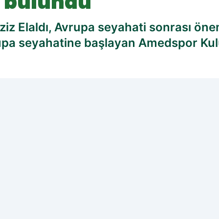
 bulundu
z Elaldı, Avrupa seyahati sonrası öne
upa seyahatine başlayan Amedspor Kulü
cih edilen kaynak olarak ekleyin!