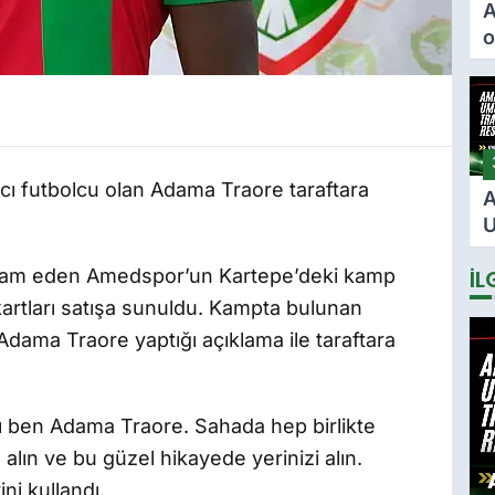
A
o
ö
F
i
i
ncı futbolcu olan Adama Traore taraftara
A
U
2
devam eden Amedspor’un Kartepe’deki kamp
İL
s
i
artları satışa sunuldu. Kampta bulunan
dama Traore yaptığı açıklama ile taraftara
rı ben Adama Traore. Sahada hep birlikte
alın ve bu güzel hikayede yerinizi alın.
ni kullandı.