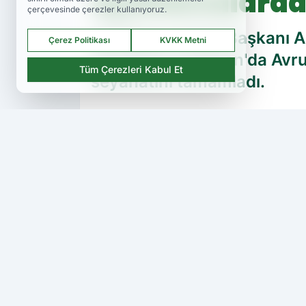
açıklamalarda
çerçevesinde çerezler kullanıyoruz.
Amedspor Kulüp Başkanı Azi
Çerez Politikası
KVKK Metni
bulundu.15 Haziran'da Avr
Tüm Çerezleri Kabul Et
seyahatini tamamladı.
PAYLAŞ
Amedspor TV
kaynağını Google'da ter