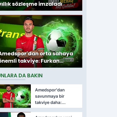
yıllık sözleşme imzaladı
Amedspor'dan orta sahaya
önemli takviye: Furkan
Soyalp ile sözleşme
UNLARA DA BAKIN
imzalandı
Amedspor'dan
savunmaya bir
takviye daha:
Lumbardh Dellova ile
3 yıllık imza