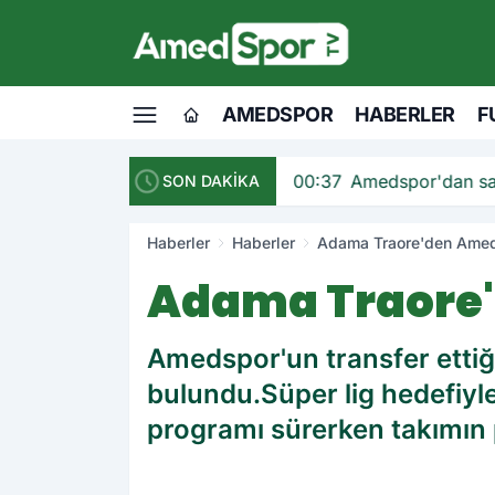
AMEDSPOR
HABERLER
F
andı
00:37
Amedspor'dan sav
SON DAKİKA
Haberler
Haberler
Adama Traore'den Amedsp
Adama Traore'd
Amedspor'un transfer ettiğ
bulundu.Süper lig hedefiy
programı sürerken takımın p