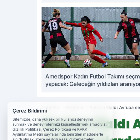
Amedspor Kadın Futbol Takımı seç
yapacak: Geleceğin yıldızları aranıyo
Haberler
Haberler
Başkan Elaldı Avrupa sey
Çerez Bildirimi
Başkan Elaldı A
Sitemizde, daha yüksek bir kullanıcı deneyimi
sunmak ve deneyimlerinizi kişiselleştirmek amacıyla,
Gizlilik Politikası, Çerez Politikası ve KVKK
Aydınlatma Metni sayfalarında belirtilen maddelerle
sınırlı olmak üzere ve ilgili yasal düzenlemeler