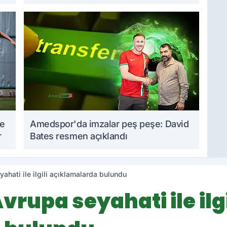
takvim açıklandı
me
Amedspor'da imzalar peş peşe: David
r
Bates resmen açıklandı
ahati ile ilgili açıklamalarda bulundu
vrupa seyahati ile ilgi