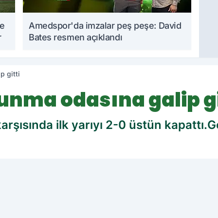
me
Amedspor'da imzalar peş peşe: David
r
Bates resmen açıklandı
 gitti
nma odasına galip gi
ısında ilk yarıyı 2-0 üstün kapattı.Go
cih edilen kaynak olarak ekleyin!