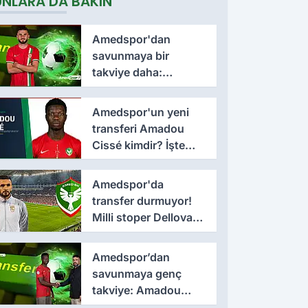
UNLARA DA BAKIN
imzalandı
Amedspor'dan
savunmaya bir
takviye daha:
Lumbardh Dellova ile
3 yıllık imza
Amedspor'un yeni
transferi Amadou
Cissé kimdir? İşte
kariyeri ve forma
giydiği takımlar
Amedspor'da
transfer durmuyor!
Milli stoper Dellova
imza için Türkiye'ye
geldi
Amedspor’dan
savunmaya genç
takviye: Amadou
Cissé ile 3 yıllık