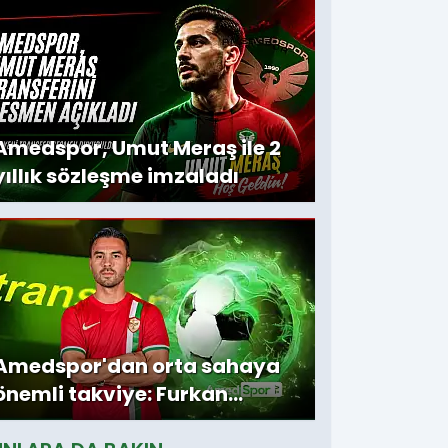
ıllık imza
Amedspor, Umut Meraş ile 2
yıllık sözleşme imzaladı
Amedspor'dan orta sahaya
önemli takviye: Furkan
Soyalp ile sözleşme