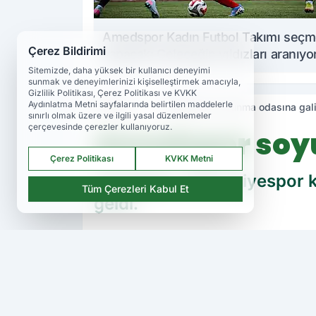
Amedspor Kadın Futbol Takımı seç
Çerez Bildirimi
yapacak: Geleceğin yıldızları aranıyo
Sitemizde, daha yüksek bir kullanıcı deneyimi
sunmak ve deneyimlerinizi kişiselleştirmek amacıyla,
Gizlilik Politikası, Çerez Politikası ve KVKK
Aydınlatma Metni sayfalarında belirtilen maddelerle
Haberler
Amedspor soyunma odasına galip
sınırlı olmak üzere ve ilgili yasal düzenlemeler
çerçevesinde çerezler kullanıyoruz.
Amedspor soyu
Çerez Politikası
KVKK Metni
Amedspor, Ümraniyespor karş
Tüm Çerezleri Kabul Et
geldi.
PAYLAŞ
Amedspor TV
kaynağını Google'da ter