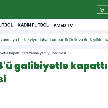
UTBOL
KADIN FUTBOL
AMED TV
unmaya bir takviye daha: Lumbardh Dellova ile 3 yıllık im
tle kapattı, taraftarına yeni yıl hediyesi
ü galibiyetle kapattı
si