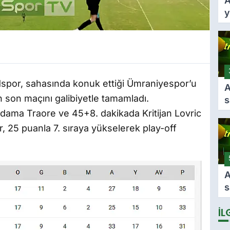
A
y
A
k
k
f
t
edspor, sahasında konuk ettiği Ümraniyespor’u
A
 son maçını galibiyetle tamamladı.
s
g
 Adama Traore ve 45+8. dakikada Kritijan Lovric
A
r, 25 puanla 7. sıraya yükselerek play-off
i
s
A
s
t
İL
L
D