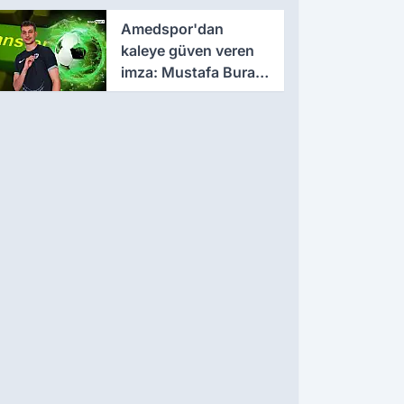
sözleşme
Amedspor'dan
kaleye güven veren
imza: Mustafa Burak
Bozan resmen
açıklandı