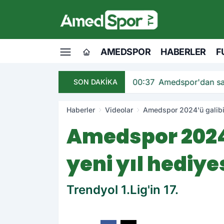
AMEDSPOR
HABERLER
F
andı
00:37
Amedspor'dan sav
SON DAKİKA
Haberler
Videolar
Amedspor 2024'ü galibiye
Amedspor 2024'
yeni yıl hediye
Trendyol 1.Lig'in 17.