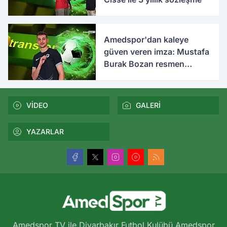
Amedspor'dan kaleye
güven veren imza: Mustafa
Burak Bozan resmen
açıklandı
VİDEO
GALERİ
YAZARLAR
Amedspor TV ile Diyarbakır Futbol Kulübü Amedspor