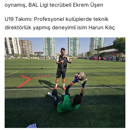
oynamış, BAL Ligi tecr
übeli Ekrem Ü
ş
en
U19 Tak
ımı: Profesyonel kul
üplerde teknik
direktörlük yapm
ış deneyimli isim Harun Kılı
ç