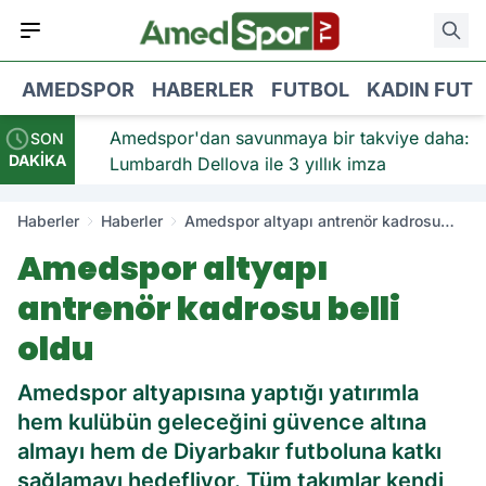
AMEDSPOR
HABERLER
FUTBOL
KADIN FUT
iye:
Amedspor'dan savunmaya bir takviye daha:
SON
DAKİKA
Lumbardh Dellova ile 3 yıllık imza
Haberler
Haberler
Amedspor altyapı antrenör kadrosu
belli oldu
Amedspor altyapı
antrenör kadrosu belli
oldu
Amedspor altyapısına yaptığı yatırımla
hem kulübün geleceğini güvence altına
almayı hem de Diyarbakır futboluna katkı
sağlamayı hedefliyor. Tüm takımlar kendi