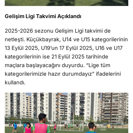
Geli
ş
im Ligi Takvimi Aç
ıklandı
2025-2026 sezonu Geli
ş
im Ligi takvimi de
netle
ş
ti. Küçükbayrak, U14 ve U15 kategorilerinin
13 Eylül 2025, U19’un 17 Eylül 2025, U16 ve U17
kategorilerinin ise 21 Eylül 2025 tarihinde
maçlara ba
ş
layaca
ğı
n
ı duyurdu. “Lige t
üm
kategorilerimizle haz
ır durumdayız” ifadelerini
kullandı.