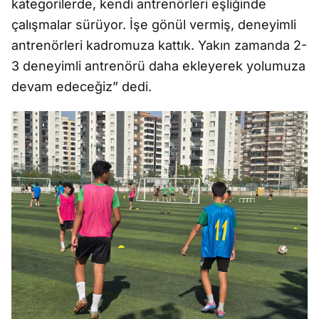
kategorilerde, kendi antrenörleri e
ş
li
ğ
inde
çal
ışmalar s
ürüyor.
İş
e gönül vermi
ş
, deneyimli
antrenörleri kadromuza katt
ık. Yakın zamanda 2-
3 deneyimli antren
örü daha ekleyerek yolumuza
devam edece
ğ
iz” dedi.