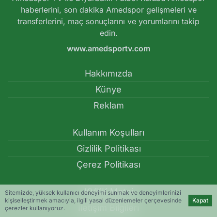
haberlerini, son dakika Amedspor gelişmeleri ve
transferlerini, maç sonuçlarını ve yorumlarını takip
edin.
www.amedsportv.com
Hakkımızda
Künye
Reklam
Kullanım Koşulları
Gizlilik Politikası
Çerez Politikası
KVKK Metni
Sitemizde, yüksek kullanıcı deneyimi sunmak ve deneyimlerinizi
kişiselleştirmek amacıyla, ilgili yasal düzenlemeler çerçevesinde
Kapat
İletişim Bilgileri
çerezler kullanıyoruz.