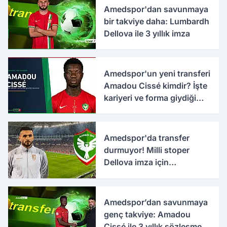
Amedspor'dan savunmaya
bir takviye daha: Lumbardh
Dellova ile 3 yıllık imza
Amedspor'un yeni transferi
Amadou Cissé kimdir? İşte
kariyeri ve forma giydiği
takımlar
Amedspor'da transfer
durmuyor! Milli stoper
Dellova imza için
Türkiye'ye geldi
Amedspor’dan savunmaya
genç takviye: Amadou
Cissé ile 3 yıllık sözleşme