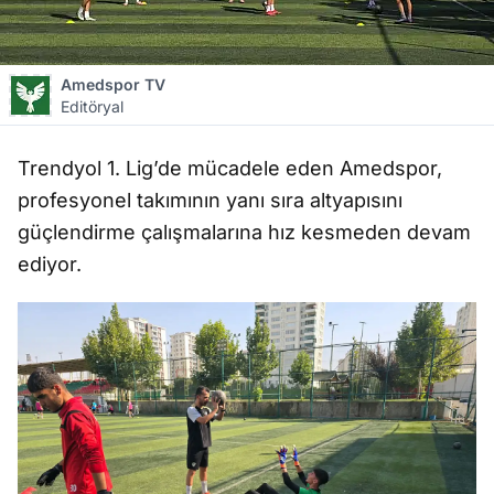
Amedspor TV
Editöryal
Trendyol 1. Lig’de m
ücadele eden Amedspor,
profesyonel tak
ımının yanı sıra altyapısını
g
üçlendirme çal
ışmalarına hız kesmeden devam
ediyor.