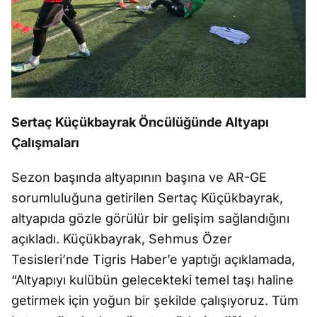
Serta
ç Küçükbayrak Öncülü
ğ
ünde Altyap
ı
Çal
ışmaları
Sezon ba
şı
nda altyap
ının ba
şı
na ve AR-GE
sorumlulu
ğ
una getirilen Sertaç Küçükbayrak,
altyap
ıda g
özle görülür bir geli
ş
im sa
ğ
land
ığını
a
ç
ıkladı. K
üçükbayrak, Sehmus Özer
Tesisleri’nde Tigris Haber’e yapt
ığı a
ç
ıklamada,
“Altyapıyı kul
übün gelecekteki temel ta
şı
haline
getirmek için yo
ğ
un bir
ş
ekilde çal
ışıyoruz. T
üm