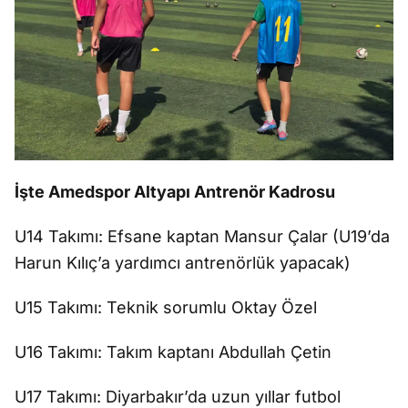
İş
te Amedspor Altyap
ı Antren
ör Kadrosu
U14 Tak
ımı: Efsane kaptan Mansur
Çalar (U19’da
Harun K
ılı
ç’a yard
ımcı antren
örlük yapacak)
U15 Tak
ımı: Teknik sorumlu Oktay
Özel
U16 Tak
ımı: Takım kaptanı Abdullah
Çetin
U17 Tak
ımı: Diyarbakır’da uzun yıllar futbol