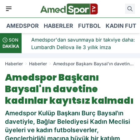
AMEDSPOR
HABERLER
FUTBOL
KADIN FUT
viye:
Amedspor'dan savunmaya bir takviye daha:
SON
DAKİKA
Lumbardh Dellova ile 3 yıllık imza
Haberler
Haberler
Amedspor Başkanı Baysal'ın davetine
kadınlar kayıtsız kalmadı
Amedspor Başkanı
Baysal'ın davetine
kadınlar kayıtsız kalmadı
Amedspor Kulüp Başkanı Burç Baysal'ın
davetiyle, Bağlar Belediyesi Kadın Meclisi
üyeleri ve kadın futbolseverler,
Gençlerbirliği maçına büyük bir katılım