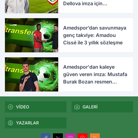
Dellova imza için
Türkiye'ye geldi
Amedspor’dan savunmaya
genç takviye: Amadou
Cissé ile 3 yıllık sözleşme
Amedspor'dan kaleye
güven veren imza: Mustafa
Burak Bozan resmen
açıklandı
VİDEO
GALERİ
YAZARLAR