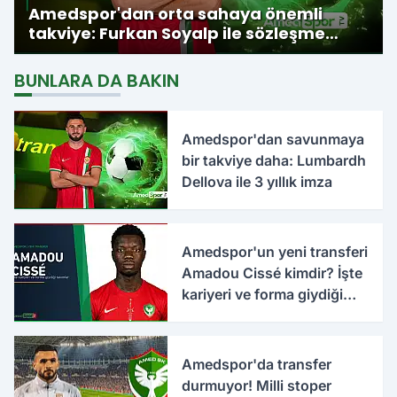
Amedspor'dan orta sahaya önemli
takviye: Furkan Soyalp ile sözleşme
imzalandı
BUNLARA DA BAKIN
Amedspor'dan savunmaya
bir takviye daha: Lumbardh
Dellova ile 3 yıllık imza
Amedspor'un yeni transferi
Amadou Cissé kimdir? İşte
kariyeri ve forma giydiği
takımlar
Amedspor'da transfer
durmuyor! Milli stoper