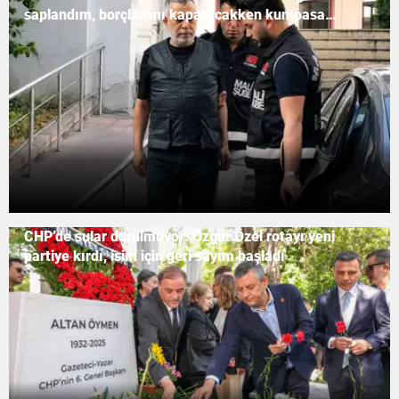
saplandım, borçlarımı kapatacakken kumpasa
uğradım
CHP’de sular durulmuyor: Özgür Özel rotayı yeni
partiye kırdı, isim için geri sayım başladı