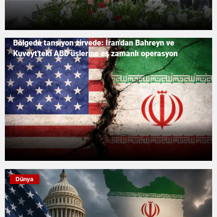
Bölgede tansiyon zirvede: İran'dan Bahreyn ve
Kuveyt'teki ABD üslerine eş zamanlı operasyon
Dünya