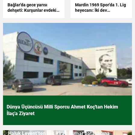
Bağlar’da gece yarısı
Mardin 1969 Spor'da 1. Lig
dehşeti: Kurşunlar evdeki
heyecanı: İki dev
aileyi hedef aldı
anlaşmayla kasasını
doldurdu
Dünya Üçüncüsü Milli Sporcu Ahmet Koç'tan Hekim
İlaç'a Ziyaret
Haluk Levent’ten şok itiraf: Kumar bataklığına