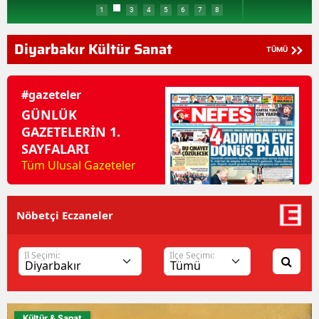
1
2
4
5
6
7
8
Diyarbakır Kültür Sanat
TÜMÜ
#gazeteler
GÜNLÜK
GAZETELERİN 1.
SAYFALARI
Tüm Ulusal Gazeteler
Nöbetçi Eczaneler
İl Seçimi:
İlçe Seçimi:
Kültür & Sanat