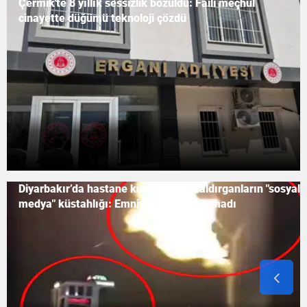
Çermik'te 8 yıllık sessizlik bozuldu: Faili meçhul
cinayette düğümü teknoloji çözdü
Diyarbakır’da hastane kurşunlayan saldırganların "sosyal
medya" küstahlığı: Emniyet nefes aldırmadı