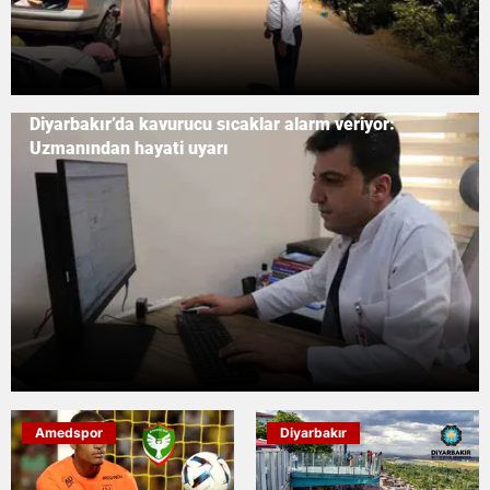
Diyarbakır’da kavurucu sıcaklar alarm veriyor:
Uzmanından hayati uyarı
Amedspor
Diyarbakır