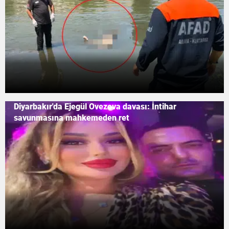
Diyarbakır'da Ejegül Ovezova davası: İntihar
savunmasına mahkemeden ret