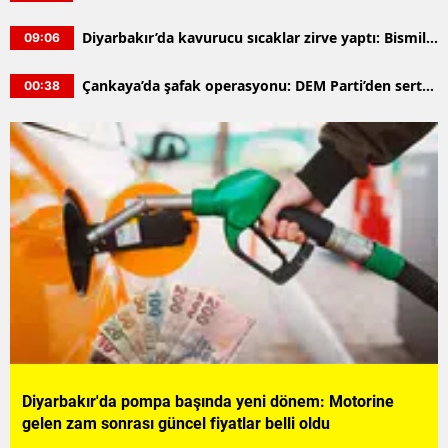
valinin eşi ve bilişim uzmanları dahil 15 gözaltı
Diyarbakır’da kavurucu sıcaklar zirve yaptı: Bismil
09:06
44 dereceyle listenin başında
Çankaya’da şafak operasyonu: DEM Parti’den sert
00:38
tepki; "Hüseyin Can Güner’in yeri makamıdır"
Diyarbakır'da pompa başında yeni dönem: Motorine
gelen zam sonrası güncel fiyatlar belli oldu