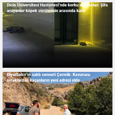
Dicle Üniversitesi Hastanesi’nde korku dolu anlar: Şifa
arayanlar köpek sürülerinin arasında kaldı
Diyarbakır’ın saklı cenneti Çermik: Kavurucu
sıcaklardan kaçanların yeni adresi oldu