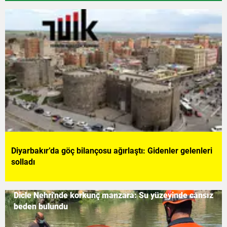
Diyarbakır’da göç bilançosu ağırlaştı: Gidenler gelenleri
solladı
Dicle Nehri'nde korkunç manzara: Su yüzeyinde cansız
beden bulundu