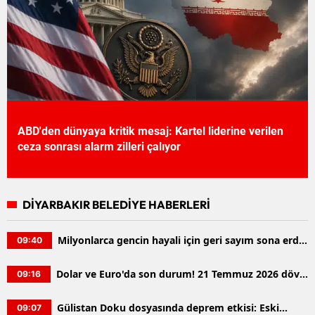
ABD'den dünyaya kritik mesaj: Kartel liderine verilen
ceza sonrası alarm zilleri çalıyor
DİYARBAKIR BELEDİYE HABERLERİ
Milyonlarca gencin hayali için geri sayım sona erdi:
09:40
2026 YKS sonuçları erişime açıldı
Dolar ve Euro'da son durum! 21 Temmuz 2026 döviz
09:16
kurları belli oldu
Gülistan Doku dosyasında deprem etkisi: Eski
09:07