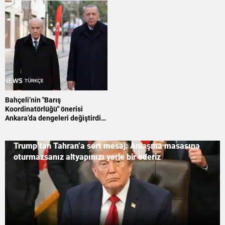
Bahçeli’nin "Barış
Koordinatörlüğü" önerisi
Ankara’da dengeleri değiştirdi:
İktidar kanadı nasıl bir yol
haritası izleyecek?
Trump’tan Tahran’a sert mesaj: Anlaşma masasına
oturmazsanız altyapınızı yerle bir ederiz