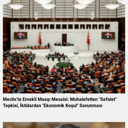
Meclis’te Emekli Maaşı Mesaisi: Muhalefetten "Sefalet"
Tepkisi, İktidardan "Ekonomik Koşul" Savunması