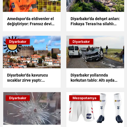
Amedspor'da eldivenler el
Diyarbakır'da dehşet anları:
değiştiriyor: Fransız devi
Fiskaya Terası'na silahlı
Nantes'in yıldızı yola çıktı
saldırıda iki çalışan
yaralandı
Diyarbakır
Diyarbakır
Diyarbakır'da kavurucu
Diyarbakır yollarında
sıcaklar zirve yaptı:
korkutan tablo: Altı ayda
Termometreler 44 dereceyi
binlerce yaralı
gösterdi
Diyarbakır
Mezopotamya