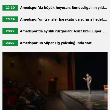
enerji mesaisi: 16 ilçede elektrikler kesilecek
Amedspor'da büyük heyecan: Bundesliga'nın yıldız
23:30
golcüsü için düğmeye basıldı
Amedspor'un transfer harekatında sürpriz hedef:
23:29
Galatasaraylı yıldız için geri sayım başladı
Amedspor'da ayrılık rüzgarları: Asist kralı Süper Lig
23:27
yolcusu
Amedspor’un Süper Lig yolculuğunda stat
23:27
belirsizliği: TFF neden sessiz kalmayı tercih etti?