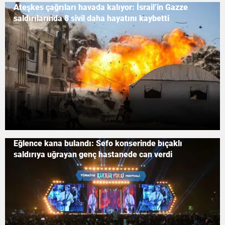
Ateşkes çağrıları havada kalıyor: İsrail’in Gazze
saldırılarında 8 sivil daha hayatını kaybetti
Eğlence kana bulandı: Sefo konserinde bıçaklı
saldırıya uğrayan genç hastanede can verdi