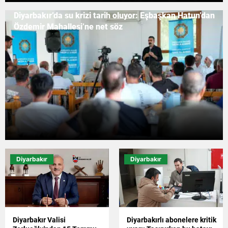
Diyarbakır’da su krizi tarih oluyor: Eşbaşkan Hatun’dan
Özdemir Mahallesi’ne net söz
Diyarbakır
Diyarbakır
Diyarbakır Valisi
Diyarbakırlı abonelere kritik