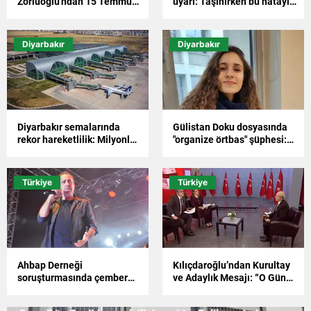
Zorluoğlu'ndan 15 Temmuz
uyarı: Taşınırken bu hatayı
mesajı: Demokrasi zaferi
yapanlar büyük borç
hafızalarımızda taptaze
yüküyle karşılaşabilir
Diyarbakır
Diyarbakır
Diyarbakır semalarında
Gülistan Doku dosyasında
rekor hareketlilik: Milyonluk
"organize örtbas" şüphesi:
baraj altı ayda aşıldı
Adli emanetteki telefona
kim girdi?
Türkiye
Türkiye
Ahbap Derneği
Kılıçdaroğlu’ndan Kurultay
soruşturmasında çember
ve Adaylık Mesajı: “O Gün
daralıyor: Gözaltı sayısı
Geldiğinde Bakarız”
22’ye çıktı