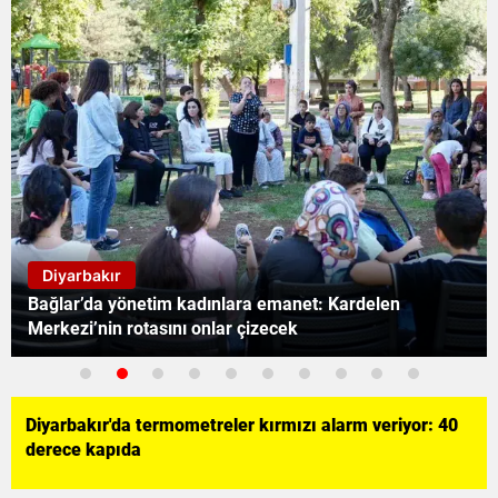
Diyarbakır
Diyarbakır'da kuraklığa karşı dev seferberlik: 47 gölet
hayat buluyor
Diyarbakır'da termometreler kırmızı alarm veriyor: 40
derece kapıda