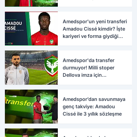
Amedspor'un yeni transferi
Amadou Cissé kimdir? İşte
kariyeri ve forma giydiği
takımlar
Amedspor'da transfer
durmuyor! Milli stoper
Dellova imza için
Türkiye'ye geldi
Amedspor’dan savunmaya
genç takviye: Amadou
Cissé ile 3 yıllık sözleşme