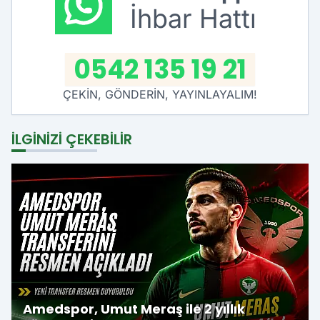
İhbar Hattı
0542 135 19 21
ÇEKİN, GÖNDERİN, YAYINLAYALIM!
İLGINIZI ÇEKEBILIR
Amedspor, Umut Meraş ile 2 yıllık