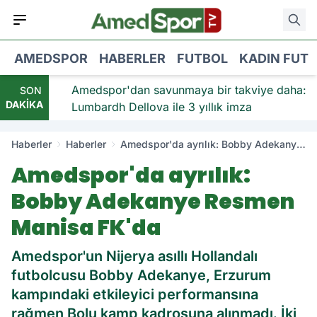
AMEDSPOR
HABERLER
FUTBOL
KADIN FUT
viye:
Amedspor'dan savunmaya bir takviye daha:
SON
DAKİKA
Lumbardh Dellova ile 3 yıllık imza
Haberler
Haberler
Amedspor'da ayrılık: Bobby Adekanye
Resmen Manisa FK'da
Amedspor'da ayrılık:
Bobby Adekanye Resmen
Manisa FK'da
Amedspor'un Nijerya asıllı Hollandalı
futbolcusu Bobby Adekanye, Erzurum
kampındaki etkileyici performansına
rağmen Bolu kamp kadrosuna alınmadı. İki