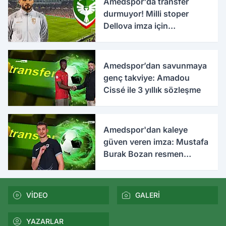
Amedspor'da transfer
durmuyor! Milli stoper
Dellova imza için
Türkiye'ye geldi
Amedspor’dan savunmaya
genç takviye: Amadou
Cissé ile 3 yıllık sözleşme
Amedspor'dan kaleye
güven veren imza: Mustafa
Burak Bozan resmen
açıklandı
VİDEO
GALERİ
YAZARLAR