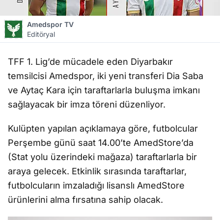
Amedspor TV
Editöryal
TFF 1. Lig’de mücadele eden Diyarbak
ır
temsilcisi Amedspor, iki yeni transferi Dia Saba
ve Ayta
ç Kara için taraftarlarla bulu
ş
ma imkan
ı
sa
ğ
layacak bir imza töreni düzenliyor.
Kulüpten yap
ılan a
ç
ıklamaya g
öre, futbolcular
Per
ş
embe günü saat 14.00’te AmedStore’da
(Stat yolu üzerindeki ma
ğ
aza) taraftarlarla bir
araya gelecek. Etkinlik s
ırasında taraftarlar,
futbolcuların imzaladığı lisanslı AmedStore
ürünlerini alma f
ırsatına sahip olacak.