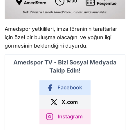
Amedspor yetkilileri, imza t
öreninin taraftarlar
için özel bir bulu
ş
ma olaca
ğı
n
ı ve yo
ğ
un ilgi
görmesinin beklendi
ğ
ini duyurdu.
Amedspor TV - Bizi Sosyal Medyada
Takip Edin!
Facebook
X.com
Instagram