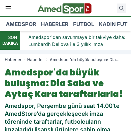
AMEDSPOR
HABERLER
FUTBOL
KADIN FUT
viye:
Amedspor'dan savunmaya bir takviye daha:
SON
DAKİKA
Lumbardh Dellova ile 3 yıllık imza
Haberler
Haberler
Amedspor'da büyük buluşma: Dia
Saba ve Aytaç Kara taraftarlarla!
Amedspor'da büyük
buluşma: Dia Saba ve
Aytaç Kara taraftarlarla!
Amedspor, Perşembe günü saat 14.00'te
AmedStore'da gerçekleşecek imza
töreninde taraftarlar, futbolcuların
imzaladığı lisanslı ürünlere sahip olma