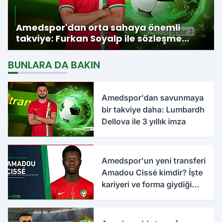
Amedspor'dan orta sahaya önemli
takviye: Furkan Soyalp ile sözleşme
imzalandı
BUNLARA DA BAKIN
Amedspor'dan savunmaya
bir takviye daha: Lumbardh
Dellova ile 3 yıllık imza
Amedspor'un yeni transferi
Amadou Cissé kimdir? İşte
kariyeri ve forma giydiği
takımlar