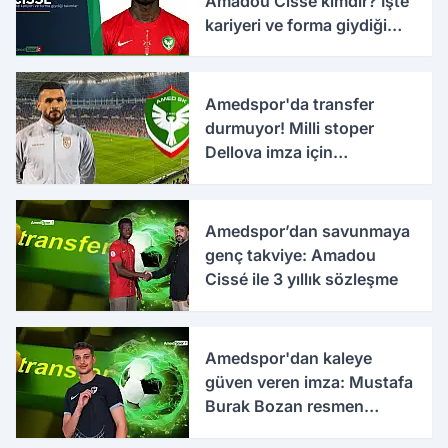
Amadou Cissé kimdir? İşte
kariyeri ve forma giydiği
takımlar
Amedspor'da transfer
durmuyor! Milli stoper
Dellova imza için
Türkiye'ye geldi
Amedspor’dan savunmaya
genç takviye: Amadou
Cissé ile 3 yıllık sözleşme
Amedspor'dan kaleye
güven veren imza: Mustafa
Burak Bozan resmen
açıklandı