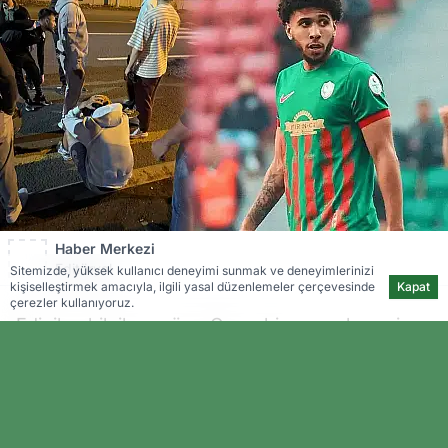
Haber Merkezi
Editöryal
Sitemizde, yüksek kullanıcı deneyimi sunmak ve deneyimlerinizi
kişiselleştirmek amacıyla, ilgili yasal düzenlemeler çerçevesinde
Kapat
çerezler kullanıyoruz.
Edinilen bilgilere göre, Cassubie aracıyla seyir
halindeyken, karşı yönden gelen bir motosiklet
sürücüsü aniden manevra yaptı ve iki araç kafa
kafaya çarpıştı. Kaza sonrası olay yerine hızla
sağlık ve polis ekipleri sevk edildi.