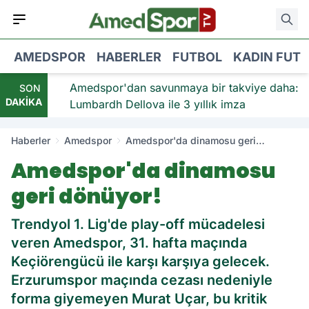
AMEDSPOR
HABERLER
FUTBOL
KADIN FUT
viye:
Amedspor'dan savunmaya bir takviye daha:
SON
DAKİKA
Lumbardh Dellova ile 3 yıllık imza
Haberler
Amedspor
Amedspor'da dinamosu geri
dönüyor!
Amedspor'da dinamosu
geri dönüyor!
Trendyol 1. Lig'de play-off mücadelesi
veren Amedspor, 31. hafta maçında
Keçiörengücü ile karşı karşıya gelecek.
Erzurumspor maçında cezası nedeniyle
forma giyemeyen Murat Uçar, bu kritik