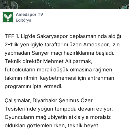
Amedspor TV
Editöryal
TFF 1. Lig’de Sakaryaspor deplasman
ında aldığı
2-1’lik yenilgiyle taraftarını
üzen Amedspor, izin
yapmadan Sar
ıyer ma
ç
ı hazırlıklarına ba
ş
lad
ı.
Teknik direkt
ör Mehmet Alt
ıparmak,
futbolcuların morali d
ü
ş
ük olmas
ına ra
ğ
men
tak
ımın ritmini kaybetmemesi i
çin antrenman
program
ını iptal etmedi.
Çal
ışmalar, Diyarbakır
Ş
ehmus Özer
Tesisleri’nde yo
ğ
un tempoda devam ediyor.
Oyuncular
ın ma
ğ
lubiyetin etkisiyle moralsiz
olduklar
ı g
özlemlenirken, teknik heyet