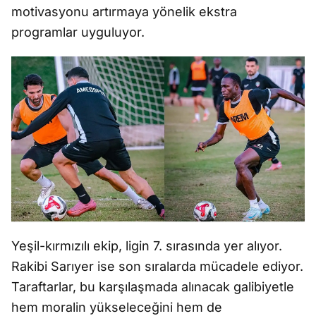
motivasyonu art
ırmaya y
önelik ekstra
programlar uyguluyor.
Ye
ş
il-k
ırmızılı ekip, ligin 7. sırasında yer alıyor.
Rakibi Sarıyer ise son sıralarda m
ücadele ediyor.
Taraftarlar, bu kar
şı
la
ş
mada al
ınacak galibiyetle
hem moralin y
ükselece
ğ
ini hem de