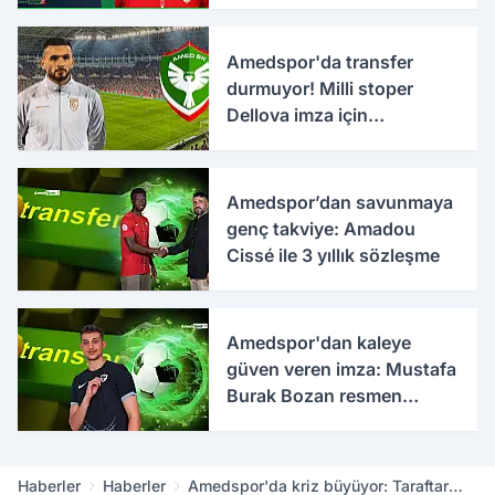
takımlar
Amedspor'da transfer
durmuyor! Milli stoper
Dellova imza için
Türkiye'ye geldi
Amedspor’dan savunmaya
genç takviye: Amadou
Cissé ile 3 yıllık sözleşme
Amedspor'dan kaleye
güven veren imza: Mustafa
Burak Bozan resmen
açıklandı
Haberler
Haberler
Amedspor'da kriz büyüyor: Taraftar