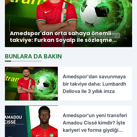
Amedspor'dan orta sahaya önemli
takviye: Furkan Soyalp ile sözleşme
imzalandı
BUNLARA DA BAKIN
Amedspor'dan savunmaya
bir takviye daha: Lumbardh
Dellova ile 3 yıllık imza
Amedspor'un yeni transferi
Amadou Cissé kimdir? İşte
kariyeri ve forma giydiği