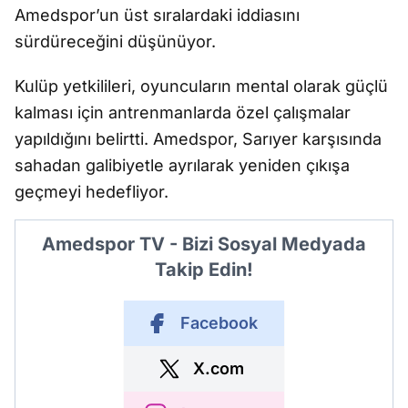
Amedspor’un üst s
ıralardaki iddiasını
s
ürdürece
ğ
ini dü
ş
ünüyor.
Kulüp yetkilileri, oyuncular
ın mental olarak g
üçlü
kalmas
ı i
çin antrenmanlarda özel çal
ışmalar
yapıldığını belirtti. Amedspor, Sarıyer kar
şı
s
ında
sahadan galibiyetle ayrılarak yeniden
ç
ıkışa
ge
çmeyi hedefliyor.
Amedspor TV - Bizi Sosyal Medyada
Takip Edin!
Facebook
X.com