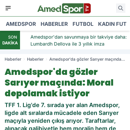
AMEDSPOR
HABERLER
FUTBOL
KADIN FUT
viye:
Amedspor'dan savunmaya bir takviye daha:
SON
DAKİKA
Lumbardh Dellova ile 3 yıllık imza
Haberler
Haberler
Amedspor'da gözler Sarıyer maçında:
Moral depolamak istiyor
Amedspor'da gözler
Sarıyer maçında: Moral
depolamak istiyor
TFF 1. Lig'de 7. sırada yer alan Amedspor,
ligde alt sıralarda mücadele eden Sarıyer
maçıyla yeniden çıkış arıyor. Taraftarlar,
alınacak galibiyetle hem moralin hem de