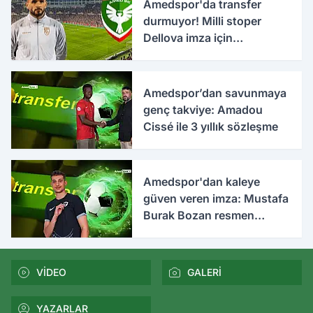
Amedspor'da transfer
durmuyor! Milli stoper
Dellova imza için
Türkiye'ye geldi
Amedspor’dan savunmaya
genç takviye: Amadou
Cissé ile 3 yıllık sözleşme
Amedspor'dan kaleye
güven veren imza: Mustafa
Burak Bozan resmen
açıklandı
VİDEO
GALERİ
YAZARLAR