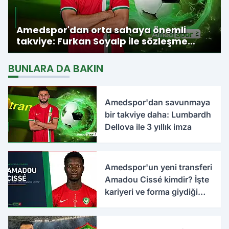
Amedspor'dan orta sahaya önemli
takviye: Furkan Soyalp ile sözleşme
imzalandı
BUNLARA DA BAKIN
Amedspor'dan savunmaya
bir takviye daha: Lumbardh
Dellova ile 3 yıllık imza
Amedspor'un yeni transferi
Amadou Cissé kimdir? İşte
kariyeri ve forma giydiği
takımlar