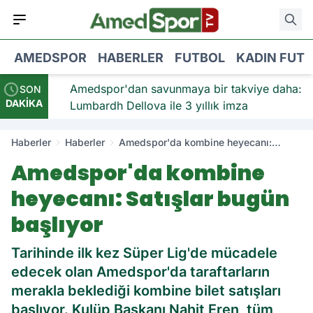
AMEDSPOR
HABERLER
FUTBOL
KADIN FUT
viye:
Amedspor'dan savunmaya bir takviye daha:
SON
DAKİKA
Lumbardh Dellova ile 3 yıllık imza
Haberler
Haberler
Amedspor'da kombine heyecanı:
Satışlar bugün başlıyor
Amedspor'da kombine
heyecanı: Satışlar bugün
başlıyor
Tarihinde ilk kez Süper Lig'de mücadele
edecek olan Amedspor'da taraftarların
merakla beklediği kombine bilet satışları
başlıyor. Kulüp Başkanı Nahit Eren, tüm