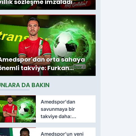
yıllık sözleşme imzaladı
Amedspor'dan orta sahaya
önemli takviye: Furkan
Soyalp ile sözleşme
UNLARA DA BAKIN
imzalandı
Amedspor'dan
savunmaya bir
takviye daha:
Lumbardh Dellova ile
3 yıllık imza
Amedspor'un yeni