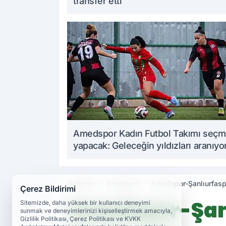
transfer etti
Amedspor Kadın Futbol Takımı seç
yapacak: Geleceğin yıldızları aranıyo
Haberler
Amedspor
Amedspor-Şanlıurfasp
Çerez Bildirimi
Amedspor-Şanl
Sitemizde, daha yüksek bir kullanıcı deneyimi
sunmak ve deneyimlerinizi kişiselleştirmek amacıyla,
Gizlilik Politikası, Çerez Politikası ve KVKK