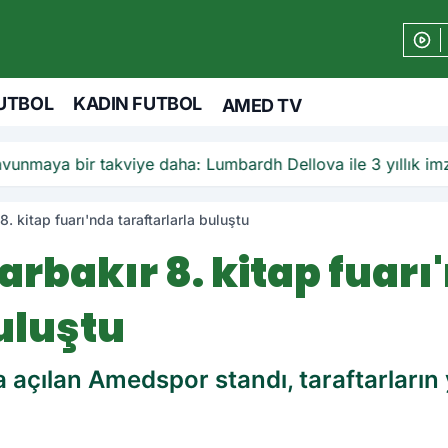
UTBOL
KADIN FUTBOL
AMED TV
unmaya bir takviye daha: Lumbardh Dellova ile 3 yıllık im
. kitap fuarı'nda taraftarlarla buluştu
rbakır 8. kitap fuarı
uluştu
 açılan Amedspor standı, taraftarların y