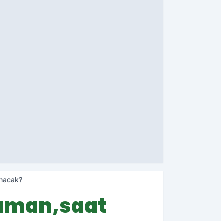
anacak?
zaman,saat