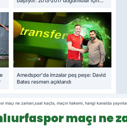
başlıyor: 2013-2017 doğumlular için
takvim açıklandı
me
Amedspor'da imzalar peş peşe: David
r
Bates resmen açıklandı
or maçı ne zaman,saat kaçta, maçın hakemi, hangi kanalda yayınl
ıurfaspor maçı ne 