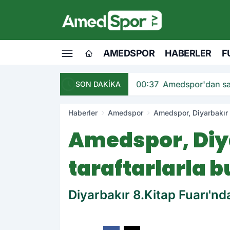
AMEDSPOR
HABERLER
F
andı
00:37
Amedspor'dan sav
SON DAKİKA
Haberler
Amedspor
Amedspor, Diyarbakır 8
Amedspor, Diya
taraftarlarla b
Diyarbakır 8.Kitap Fuarı'nda