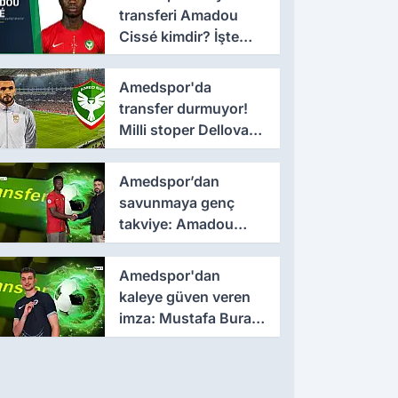
transferi Amadou
Cissé kimdir? İşte
kariyeri ve forma
giydiği takımlar
Amedspor'da
transfer durmuyor!
Milli stoper Dellova
imza için Türkiye'ye
geldi
Amedspor’dan
savunmaya genç
takviye: Amadou
Cissé ile 3 yıllık
sözleşme
Amedspor'dan
kaleye güven veren
imza: Mustafa Burak
Bozan resmen
açıklandı