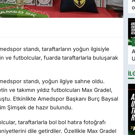
A
o
ö
F
i
i
medspor standı, taraftarların yoğun ilgisiyle
A
in ve futbolcular, fuarda taraftarlarla buluşarak
U
2
İL
s
i
Amedspor standı, yoğun ilgiye sahne oldu.
tin ve takımın yıldız futbolcuları Max Gradel,
uştu. Etkinlikte Amedspor Başkanı Burç Baysal
dim Şimşek de hazır bulundu.
ular, taraftarlarla bol bol hatıra fotoğrafı
iyetlerini dile getirdiler. Özellikle Max Gradel