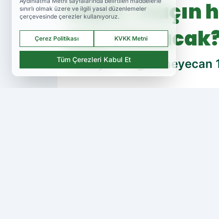
Aydınlatma Metni sayfalarında belirtilen maddelerle
kaçta, maçın 
sınırlı olmak üzere ve ilgili yasal düzenlemeler
çerçevesinde çerezler kullanıyoruz.
yayınlanacak
Çerez Politikası
KVKK Metni
Tüm Çerezleri Kabul Et
Trendyol 1.Lig'de heyecan 
PAYLAŞ
Amedspor TV
kaynağını Google'da ter