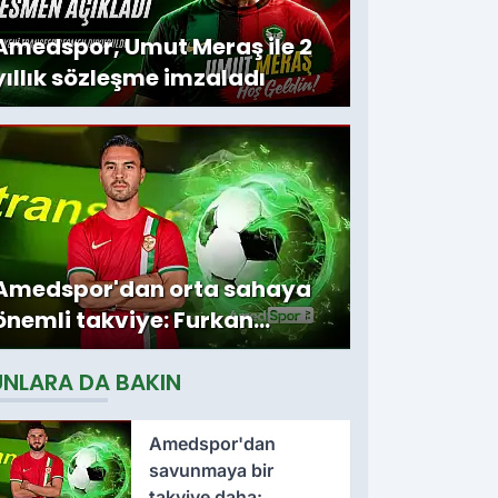
Amedspor, Umut Meraş ile 2
yıllık sözleşme imzaladı
Amedspor'dan orta sahaya
önemli takviye: Furkan
Soyalp ile sözleşme
UNLARA DA BAKIN
imzalandı
Amedspor'dan
savunmaya bir
takviye daha: