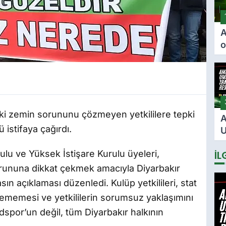
A
o
ö
F
i
i
i zemin sorununu çözmeyen yetkililere tepki
A
 istifaya çağırdı.
U
2
lu ve Yüksek İstişare Kurulu üyeleri,
İL
s
i
rununa dikkat çekmek amacıyla Diyarbakır
n açıklaması düzenledi. Kulüp yetkilileri, stat
lememesi ve yetkililerin sorumsuz yaklaşımını
spor’un değil, tüm Diyarbakır halkının