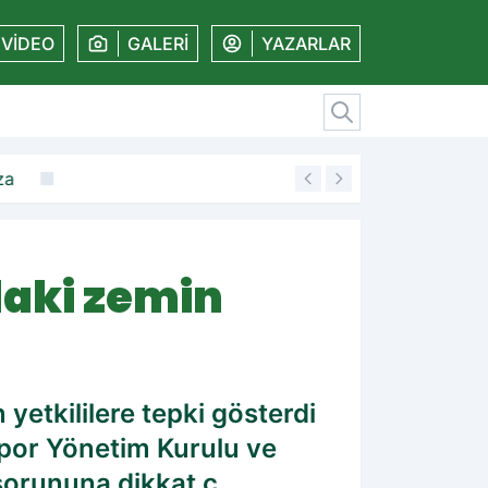
VİDEO
GALERİ
YAZARLAR
za
19:11
Amedspor'dan kal
aki zemin
tkililere tepki gösterdi
spor Yönetim Kurulu ve
sorununa dikkat ç