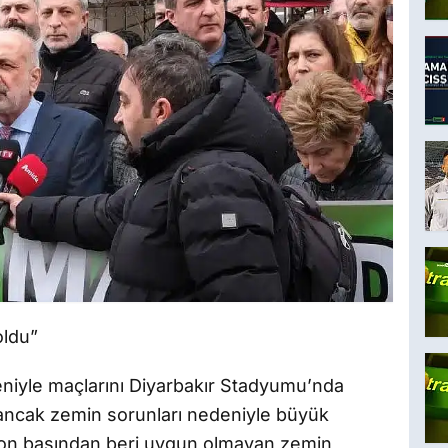
oldu”
niyle maçlarını Diyarbakır Stadyumu’nda
ancak zemin sorunları nedeniyle büyük
ezon başından beri uygun olmayan zemin