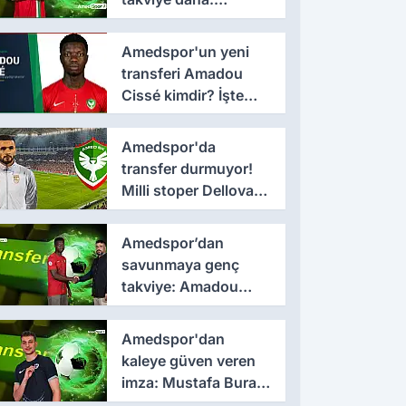
Lumbardh Dellova ile
3 yıllık imza
Amedspor'un yeni
transferi Amadou
Cissé kimdir? İşte
kariyeri ve forma
giydiği takımlar
Amedspor'da
transfer durmuyor!
Milli stoper Dellova
imza için Türkiye'ye
geldi
Amedspor’dan
savunmaya genç
takviye: Amadou
Cissé ile 3 yıllık
sözleşme
Amedspor'dan
kaleye güven veren
imza: Mustafa Burak
Bozan resmen