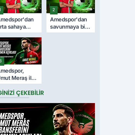
1
2
medspor'dan
Amedspor'dan
rta sahaya
savunmaya bir
nemli takviye:
takviye daha:
urkan Soyalp
Lumbardh
le sözleşme
Dellova ile 3
mzalandı
yıllık imza
3
medspor,
mut Meraş ile
 yıllık
GINIZI ÇEKEBILIR
özleşme
mzaladı