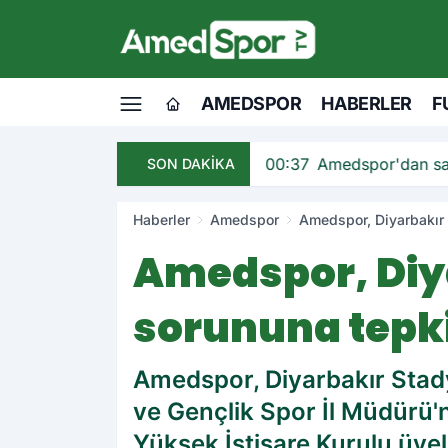
AMEDSPOR
HABERLER
F
andı
00:37
Amedspor'dan sav
SON DAKİKA
Haberler
Amedspor
Amedspor, Diyarbakır
Amedspor, Diy
sorununa tepki
Amedspor, Diyarbakır Stad
ve Gençlik Spor İl Müdürü'
Yüksek İstişare Kurulu üye