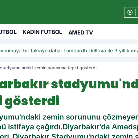
UTBOL
KADIN FUTBOL
AMED TV
unmaya bir takviye daha: Lumbardh Dellova ile 3 yıllık im
 stadyumu'ndaki zemin sorununa tepki gösterdi
arbakır stadyumu'nd
 gösterdi
yumu'ndaki zemin sorununu çözmeyen ye
nü istifaya çağırdı.Diyarbakır'da Amed
leri, Diyarbakır Stadyumu'ndaki zemin 