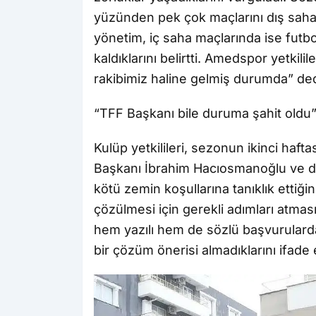
yüzünden pek çok maçlarını dış sahad
yönetim, iç saha maçlarında ise futbol
kaldıklarını belirtti. Amedspor yetkil
rakibimiz haline gelmiş durumda” ded
“TFF Başkanı bile duruma şahit oldu
Kulüp yetkilileri, sezonun ikinci haf
Başkanı İbrahim Hacıosmanoğlu ve diğ
kötü zemin koşullarına tanıklık ettiği
çözülmesi için gerekli adımları atması
hem yazılı hem de sözlü başvurular
bir çözüm önerisi almadıklarını ifade e