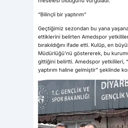
meselesi olduğunu vurguladı.
“Bilinçli bir yaptırım”
Geçtiğimiz sezondan bu yana yaşanan
ettiklerini belirten Amedspor yetkilil
bırakıldığını ifade etti. Kulüp, en bü
Müdürlüğü’nü göstererek, bu kurum
gittiğini belirtti. Amedspor yetkilileri, 
yaptırım haline gelmiştir” şeklinde k