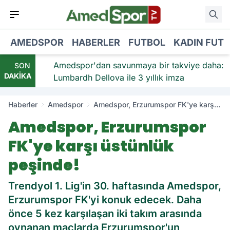
AMEDSPOR
HABERLER
FUTBOL
KADIN FUT
viye:
Amedspor'dan savunmaya bir takviye daha:
SON
DAKİKA
Lumbardh Dellova ile 3 yıllık imza
Haberler
Amedspor
Amedspor, Erzurumspor FK'ye karşı
üstünlük peşinde!
Amedspor, Erzurumspor
FK'ye karşı üstünlük
peşinde!
Trendyol 1. Lig'in 30. haftasında Amedspor,
Erzurumspor FK'yi konuk edecek. Daha
önce 5 kez karşılaşan iki takım arasında
oynanan maçlarda Erzurumspor'un