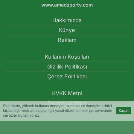
www.amedsportv.com
Hakkımızda
Künye
Reklam
Kullanım Koşulları
Gizlilik Politikası
Çerez Politikası
KVKK Metni
İletişim Bilgileri
Sitemizde, yüksek kullanıcı deneyimi sunmak ve deneyimlerinizi
kişiselleştirmek amacıyla, ilgili yasal düzenlemeler çerçevesinde
Kapat
çerezler kullanıyoruz.
Amedspor, Erzurumspor FK’ye karşı üstünlük peşinde! -
Amedspor