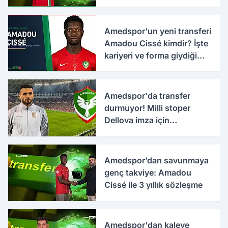
Amedspor'un yeni transferi
Amadou Cissé kimdir? İşte
kariyeri ve forma giydiği
takımlar
Amedspor'da transfer
durmuyor! Milli stoper
Dellova imza için
Türkiye'ye geldi
Amedspor’dan savunmaya
genç takviye: Amadou
Cissé ile 3 yıllık sözleşme
Amedspor'dan kaleye