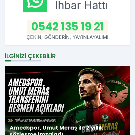
İhbar Hattı
0542 135 19 21
ÇEKİN, GÖNDERİN, YAYINLAYALIM!
İLGINIZI ÇEKEBILIR
Amedspor, Umut Meraş ile 2 yıllık
sözleşme imzaladı