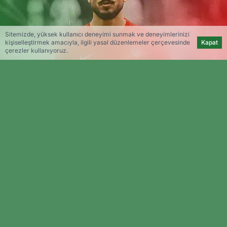
Sitemizde, yüksek kullanıcı deneyimi sunmak ve deneyimlerinizi
kişiselleştirmek amacıyla, ilgili yasal düzenlemeler çerçevesinde
Kapat
çerezler kullanıyoruz.
Amedspor TV
Editöryal
Amedspor, İstanbulspor’dan transfer ettiği orta
saha oyuncusu Dijlan Aydın ile yollarını ayırdığını
duyurdu.
Kulübün sosyal medya hesaplarından yapılan
açıklamada, “Teşekkürler Dijlan Aydın! Geçen
sezonki şampiyon kadromuzda yer alan Dijlan
Aydın’a Amedspor’a katkılarından dolayı