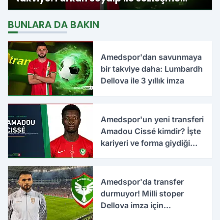
imzalandı
BUNLARA DA BAKIN
Amedspor'dan savunmaya
bir takviye daha: Lumbardh
Dellova ile 3 yıllık imza
Amedspor'un yeni transferi
Amadou Cissé kimdir? İşte
kariyeri ve forma giydiği
takımlar
Amedspor'da transfer
durmuyor! Milli stoper
Dellova imza için
Türkiye'ye geldi