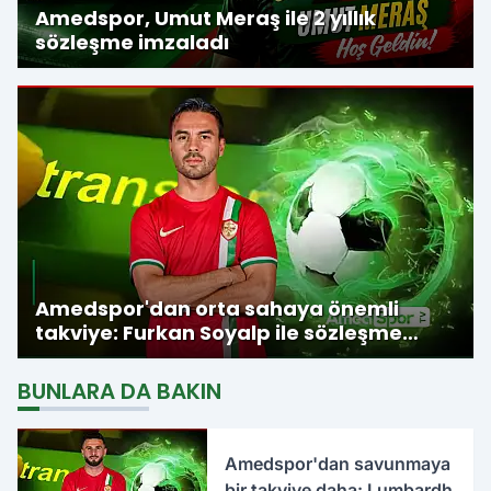
Amedspor, Umut Meraş ile 2 yıllık
sözleşme imzaladı
Amedspor'dan orta sahaya önemli
takviye: Furkan Soyalp ile sözleşme
imzalandı
BUNLARA DA BAKIN
Amedspor'dan savunmaya
bir takviye daha: Lumbardh