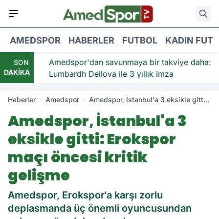
AMEDSPOR
HABERLER
FUTBOL
KADIN FUT
viye:
Amedspor'dan savunmaya bir takviye daha:
SON
DAKİKA
Lumbardh Dellova ile 3 yıllık imza
Haberler
Amedspor
Amedspor, İstanbul'a 3 eksikle gitti:
Erokspor maçı öncesi kritik gelişme
Amedspor, İstanbul'a 3
eksikle gitti: Erokspor
maçı öncesi kritik
gelişme
Amedspor, Erokspor'a karşı zorlu
deplasmanda üç önemli oyuncusundan