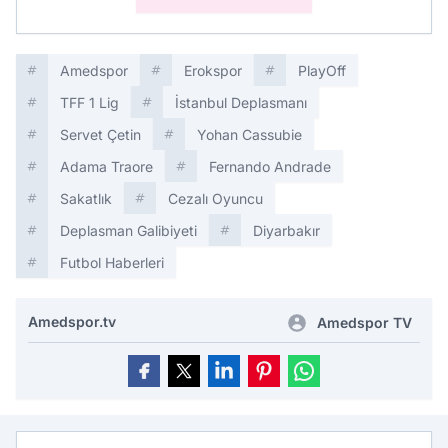
Amedspor
Erokspor
PlayOff
TFF 1 Lig
İstanbul Deplasmanı
Servet Çetin
Yohan Cassubie
Adama Traore
Fernando Andrade
Sakatlık
Cezalı Oyuncu
Deplasman Galibiyeti
Diyarbakır
Futbol Haberleri
Amedspor.tv
Amedspor TV