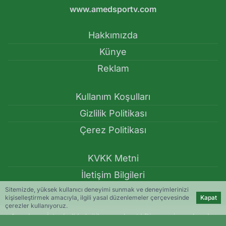
www.amedsportv.com
Hakkımızda
Künye
Reklam
Kullanım Koşulları
Gizlilik Politikası
Çerez Politikası
KVKK Metni
İletişim Bilgileri
Sitemizde, yüksek kullanıcı deneyimi sunmak ve deneyimlerinizi
kişiselleştirmek amacıyla, ilgili yasal düzenlemeler çerçevesinde
Kapat
çerezler kullanıyoruz.
Amedspor İstanbul’da kritik puanı kaptı! Diagne yine sahnede: