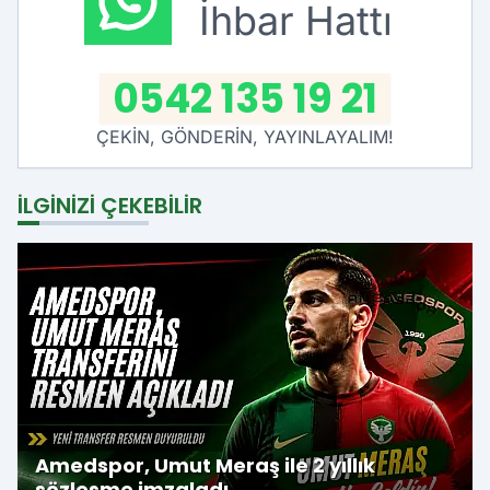
İhbar Hattı
0542 135 19 21
ÇEKİN, GÖNDERİN, YAYINLAYALIM!
İLGINIZI ÇEKEBILIR
Amedspor, Umut Meraş ile 2 yıllık
sözleşme imzaladı