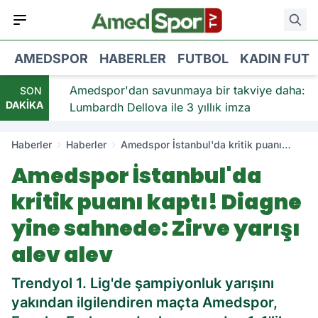
AMEDSPOR
HABERLER
FUTBOL
KADIN FUT
viye:
Amedspor'dan savunmaya bir takviye daha:
SON
DAKİKA
Lumbardh Dellova ile 3 yıllık imza
Haberler
Haberler
Amedspor İstanbul'da kritik puanı
kaptı! Diagne yine sahnede: Zirve
Amedspor İstanbul'da
yarışı alev alev
kritik puanı kaptı! Diagne
yine sahnede: Zirve yarışı
alev alev
Trendyol 1. Lig'de şampiyonluk yarışını
yakından ilgilendiren maçta Amedspor,