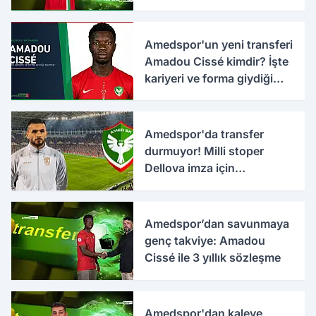
Amedspor'un yeni transferi
Amadou Cissé kimdir? İşte
kariyeri ve forma giydiği
takımlar
Amedspor'da transfer
durmuyor! Milli stoper
Dellova imza için
Türkiye'ye geldi
Amedspor’dan savunmaya
genç takviye: Amadou
Cissé ile 3 yıllık sözleşme
Amedspor'dan kaleye