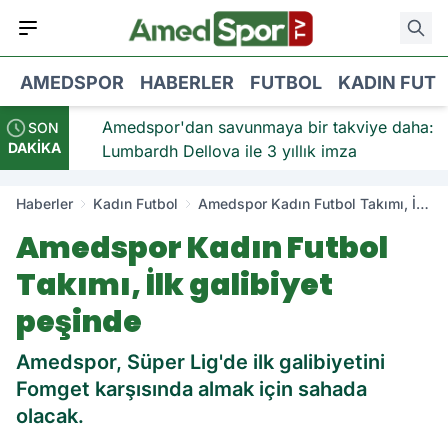
AMEDSPOR
HABERLER
FUTBOL
KADIN FUT
viye:
Amedspor'dan savunmaya bir takviye daha:
SON
DAKİKA
Lumbardh Dellova ile 3 yıllık imza
Haberler
Kadın Futbol
Amedspor Kadın Futbol Takımı, İlk
galibiyet peşinde
Amedspor Kadın Futbol
Takımı, İlk galibiyet
peşinde
Amedspor, Süper Lig'de ilk galibiyetini
Fomget karşısında almak için sahada
olacak.