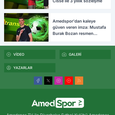
Cissé ile 3 yıllık sözleşme
Amedspor'dan kaleye
güven veren imza: Mustafa
Burak Bozan resmen
açıklandı
VİDEO
GALERİ
YAZARLAR