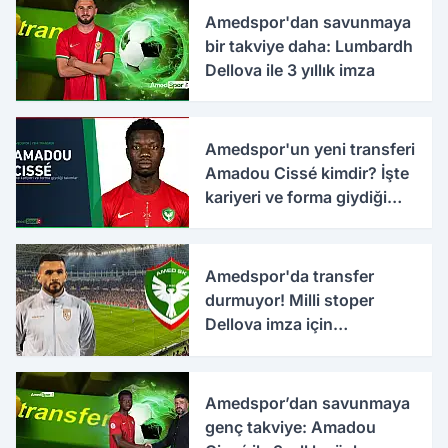
Amedspor'dan savunmaya
bir takviye daha: Lumbardh
Dellova ile 3 yıllık imza
Amedspor'un yeni transferi
Amadou Cissé kimdir? İşte
kariyeri ve forma giydiği
takımlar
Amedspor'da transfer
durmuyor! Milli stoper
Dellova imza için
Türkiye'ye geldi
Amedspor’dan savunmaya
genç takviye: Amadou