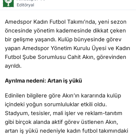
Editöryal
Amedspor Kad
ın Futbol Takımı’nda, yeni sezon
öncesinde yönetim kademesinde dikkat çeken
bir geli
ş
me ya
ş
and
ı. Kul
üp bünyesinde görev
yapan Amedspor Yönetim Kurulu Üyesi ve Kad
ın
Futbol
Ş
ube Sorumlusu Cahit Ak
ın, g
örevinden
ayr
ıldı.
Ayrılma nedeni: Artan i
ş
yükü
Edinilen bilgilere göre Ak
ın’ın kararında kul
üp
içindeki yo
ğ
un sorumluluklar etkili oldu.
Stadyum, tesisler, mali i
ş
ler ve reklam-tan
ıtım
gibi bir
çok alanda aktif görev üstlenen Ak
ın,
artan i
ş
yükü nedeniyle kad
ın futbol takımındaki