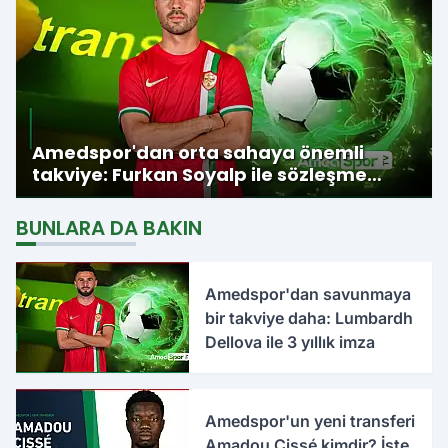
Amedspor'dan orta sahaya önemli
takviye: Furkan Soyalp ile sözleşme
imzalandı
BUNLARA DA BAKIN
Amedspor'dan savunmaya
bir takviye daha: Lumbardh
Dellova ile 3 yıllık imza
Amedspor'un yeni transferi
Amadou Cissé kimdir? İşte