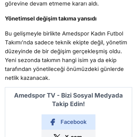
g
örevine devam etmeme karar
ı aldı.
Y
önetimsel de
ğ
i
ş
im tak
ıma yansıdı
Bu geli
ş
meyle birlikte Amedspor Kad
ın Futbol
Takımı’nda sadece teknik ekipte de
ğ
il, yönetim
düzeyinde de bir de
ğ
i
ş
im gerçekle
ş
mi
ş
oldu.
Yeni sezonda tak
ımın hangi isim ya da ekip
tarafından y
önetilece
ğ
i önümüzdeki günlerde
netlik kazanacak.
Amedspor TV - Bizi Sosyal Medyada
Takip Edin!
Facebook