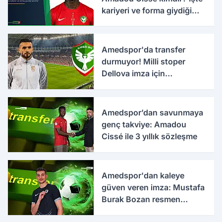
kariyeri ve forma giydiği
takımlar
Amedspor'da transfer
durmuyor! Milli stoper
Dellova imza için
Türkiye'ye geldi
Amedspor’dan savunmaya
genç takviye: Amadou
Cissé ile 3 yıllık sözleşme
Amedspor'dan kaleye
güven veren imza: Mustafa
Burak Bozan resmen
açıklandı