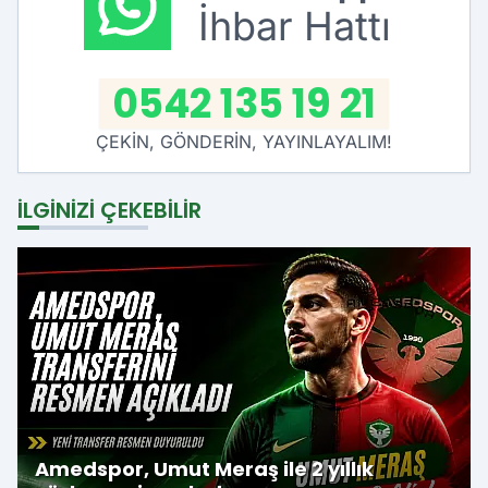
İhbar Hattı
0542 135 19 21
ÇEKİN, GÖNDERİN, YAYINLAYALIM!
İLGINIZI ÇEKEBILIR
Amedspor, Umut Meraş ile 2 yıllık