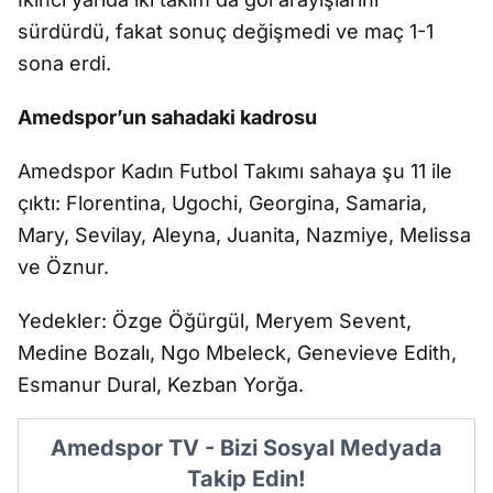
s
ürdürdü, fakat sonuç de
ğ
i
ş
medi ve maç 1-1
sona erdi.
Amedspor’un sahadaki kadrosu
Amedspor Kad
ın Futbol Takımı sahaya
ş
u 11 ile
ç
ıktı: Florentina, Ugochi, Georgina, Samaria,
Mary, Sevilay, Aleyna, Juanita, Nazmiye, Melissa
ve
Öznur.
Yedekler: Özge Ö
ğ
ürgül, Meryem Sevent,
Medine Bozal
ı, Ngo Mbeleck, Genevieve Edith,
Esmanur Dural, Kezban Yor
ğ
a.
Amedspor TV - Bizi Sosyal Medyada
Takip Edin!