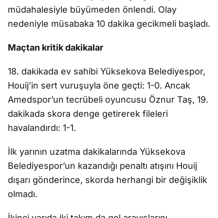
müdahalesiyle büyümeden önlendi. Olay
nedeniyle müsabaka 10 dakika gecikmeli ba
ş
lad
ı.
Ma
çtan kritik dakikalar
18. dakikada ev sahibi Yüksekova Belediyespor,
Houij’in sert vuru
ş
uyla öne geçti: 1-0. Ancak
Amedspor’un tecrübeli oyuncusu Öznur Ta
ş
, 19.
dakikada skora denge getirerek fileleri
havaland
ırdı: 1-1.
İ
lk yar
ının uzatma dakikalarında Y
üksekova
Belediyespor’un kazand
ığı penaltı atışını Houij
dışarı g
önderince, skorda herhangi bir de
ğ
i
ş
iklik
olmad
ı.
İ
kinci yar
ıda iki takım da gol arayışlarını