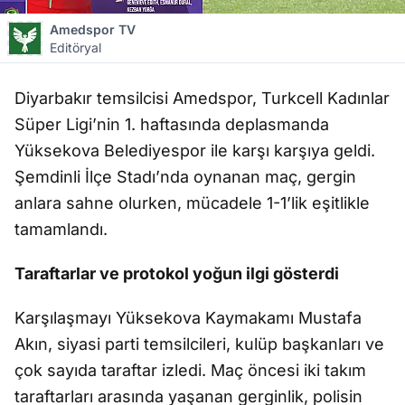
Amedspor TV
Editöryal
Diyarbak
ır temsilcisi Amedspor, Turkcell Kadınlar
S
üper Ligi’nin 1. haftas
ında deplasmanda
Y
üksekova Belediyespor ile kar
şı
kar
şı
ya geldi.
Ş
emdinli
İ
lçe Stad
ı’nda oynanan ma
ç, gergin
anlara sahne olurken, mücadele 1-1’lik e
ş
itlikle
tamamland
ı.
Taraftarlar ve protokol yo
ğ
un ilgi gösterdi
Kar
şı
la
ş
may
ı Y
üksekova Kaymakam
ı Mustafa
Akın, siyasi parti temsilcileri, kul
üp ba
ş
kanlar
ı ve
çok say
ıda taraftar izledi. Ma
ç öncesi iki tak
ım
taraftarları arasında ya
ş
anan gerginlik, polisin