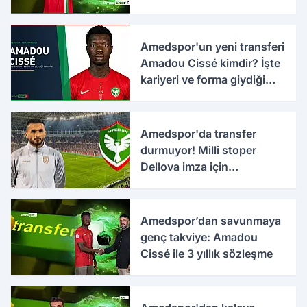
Amedspor'un yeni transferi
Amadou Cissé kimdir? İşte
kariyeri ve forma giydiği
takımlar
Amedspor'da transfer
durmuyor! Milli stoper
Dellova imza için
Türkiye'ye geldi
Amedspor’dan savunmaya
genç takviye: Amadou
Cissé ile 3 yıllık sözleşme