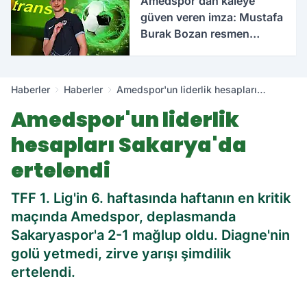
Amedspor'dan kaleye
güven veren imza: Mustafa
Burak Bozan resmen
açıklandı
Haberler
Haberler
Amedspor'un liderlik hesapları
Sakarya'da ertelendi
Amedspor'un liderlik
hesapları Sakarya'da
ertelendi
TFF 1. Lig'in 6. haftasında haftanın en kritik
maçında Amedspor, deplasmanda
Sakaryaspor'a 2-1 mağlup oldu. Diagne'nin
golü yetmedi, zirve yarışı şimdilik
ertelendi.