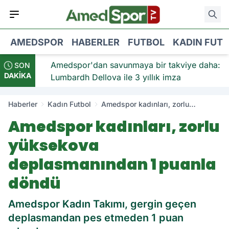
AMEDSPOR
HABERLER
FUTBOL
KADIN FUT
iye:
Amedspor'dan savunmaya bir takviye daha:
SON
DAKİKA
Lumbardh Dellova ile 3 yıllık imza
Haberler
Kadın Futbol
Amedspor kadınları, zorlu
yüksekova deplasmanından 1
Amedspor kadınları, zorlu
puanla döndü
yüksekova
deplasmanından 1 puanla
döndü
Amedspor Kadın Takımı, gergin geçen
deplasmandan pes etmeden 1 puan