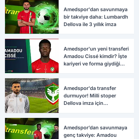
Amedspor'dan savunmaya
bir takviye daha: Lumbardh
Dellova ile 3 yıllık imza
Amedspor'un yeni transferi
Amadou Cissé kimdir? İşte
kariyeri ve forma giydiği
takımlar
Amedspor'da transfer
durmuyor! Milli stoper
Dellova imza için
Türkiye'ye geldi
Amedspor’dan savunmaya
genç takviye: Amadou