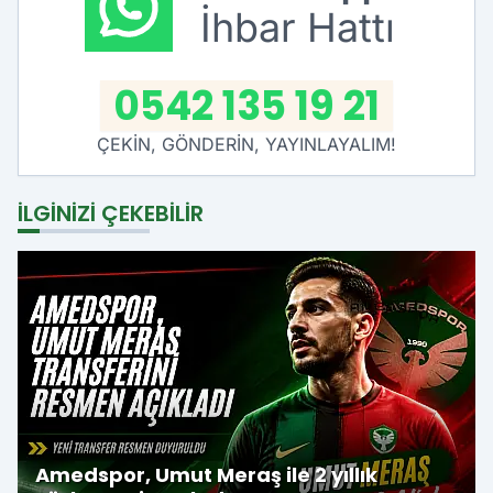
İhbar Hattı
0542 135 19 21
ÇEKİN, GÖNDERİN, YAYINLAYALIM!
İLGINIZI ÇEKEBILIR
Amedspor, Umut Meraş ile 2 yıllık