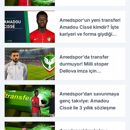
Amedspor'un yeni transferi
Amadou Cissé kimdir? İşte
kariyeri ve forma giydiği
takımlar
Amedspor'da transfer
durmuyor! Milli stoper
Dellova imza için
Türkiye'ye geldi
Amedspor’dan savunmaya
genç takviye: Amadou
Cissé ile 3 yıllık sözleşme