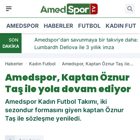
AMEDSPOR
HABERLER
FUTBOL
KADIN FUT
viye:
Amedspor'dan savunmaya bir takviye daha:
SON
DAKİKA
Lumbardh Dellova ile 3 yıllık imza
Haberler
Kadın Futbol
Amedspor, Kaptan Öznur Taş ile
yola devam ediyor
Amedspor, Kaptan Öznur
Taş ile yola devam ediyor
Amedspor Kadın Futbol Takımı, iki
sezondur formasını giyen kaptan Öznur
Taş ile sözleşme yeniledi.