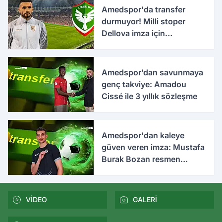
Amedspor'da transfer
durmuyor! Milli stoper
Dellova imza için
Türkiye'ye geldi
Amedspor’dan savunmaya
genç takviye: Amadou
Cissé ile 3 yıllık sözleşme
Amedspor'dan kaleye
güven veren imza: Mustafa
Burak Bozan resmen
açıklandı
VİDEO
GALERİ