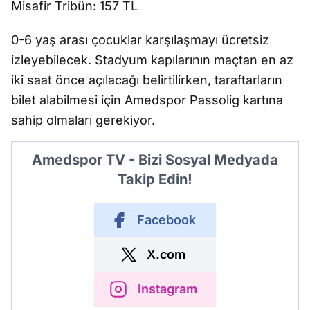
Misafir Trib
ün: 157 TL
0-6 ya
ş
aras
ı
çocuklar kar
şı
la
ş
may
ı
ücretsiz
izleyebilecek. Stadyum kap
ılarının ma
çtan en az
iki saat önce aç
ılaca
ğı
belirtilirken, taraftarlar
ın
bilet alabilmesi i
çin Amedspor Passolig kart
ına
sahip olmaları gerekiyor.
Amedspor TV - Bizi Sosyal Medyada
Takip Edin!
Facebook
X.com
Instagram