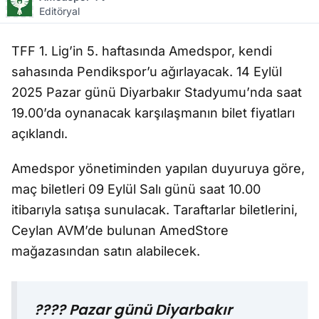
Editöryal
TFF 1. Lig’in 5. haftasında Amedspor, kendi
sahasında Pendikspor’u a
ğı
rlayacak. 14 Eylül
2025 Pazar günü Diyarbak
ır Stadyumu’nda saat
19.00’da oynanacak kar
şı
la
ş
man
ın bilet fiyatları
a
ç
ıklandı.
Amedspor y
önetiminden yap
ılan duyuruya g
öre,
maç biletleri 09 Eylül Sal
ı g
ünü saat 10.00
itibar
ıyla satışa sunulacak. Taraftarlar biletlerini,
Ceylan AVM’de bulunan AmedStore
ma
ğ
azas
ından satın alabilecek.
???? Pazar günü Diyarbakır