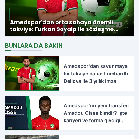
Amedspor'dan orta sahaya önemli
takviye: Furkan Soyalp ile sözleşme
imzalandı
BUNLARA DA BAKIN
Amedspor'dan savunmaya
bir takviye daha: Lumbardh
Dellova ile 3 yıllık imza
Amedspor'un yeni transferi
Amadou Cissé kimdir? İşte
kariyeri ve forma giydiği
takımlar