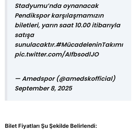
Stadyumu’nda oynanacak
Pendikspor karşılaşmamızın
biletleri, yarın saat 10.00 itibarıyla
satışa
sunulacaktır.
#MücadeleninTakımı
pic.twitter.com/AIfbsodlJO
— Amedspor (@amedskofficial)
September 8, 2025
Bilet Fiyatları
Ş
u
Ş
ekilde Belirlendi: