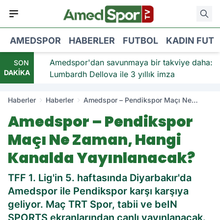
AMEDSPOR
HABERLER
FUTBOL
KADIN FUT
viye:
Amedspor'dan savunmaya bir takviye daha:
SON
DAKİKA
Lumbardh Dellova ile 3 yıllık imza
Haberler
Haberler
Amedspor – Pendikspor Maçı Ne
Zaman, Hangi Kanalda Yayınlanacak?
Amedspor – Pendikspor
Maçı Ne Zaman, Hangi
Kanalda Yayınlanacak?
TFF 1. Lig'in 5. haftasında Diyarbakır'da
Amedspor ile Pendikspor karşı karşıya
geliyor. Maç TRT Spor, tabii ve beIN
SPORTS ekranlarından canlı yayınlanacak.