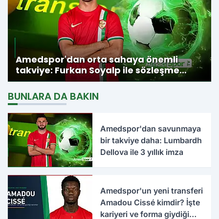
Amedspor'dan orta sahaya önemli
takviye: Furkan Soyalp ile sözleşme
imzalandı
BUNLARA DA BAKIN
Amedspor'dan savunmaya
bir takviye daha: Lumbardh
Dellova ile 3 yıllık imza
Amedspor'un yeni transferi
Amadou Cissé kimdir? İşte
kariyeri ve forma giydiği