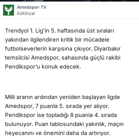
Amedspor TV
Editöryal
Trendyol 1. Lig’in 5. haftasında
üst s
ıraları
yakından ilgilendiren kritik bir m
ücadele
futbolseverlerin kar
şı
s
ına
ç
ıkıyor. Diyarbakır
temsilcisi Amedspor, sahasında g
üçlü rakibi
Pendikspor’u konuk edecek.
Milli aranın ardından yeniden ba
ş
layan ligde
Amedspor, 7 puanla 5. s
ırada yer alıyor.
Pendikspor ise topladığı 8 puanla 4. sırada
bulunuyor. Puan tablosundaki yakınlık, ma
ç
ın
heyecanını ve
önemini daha da art
ırıyor.