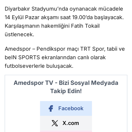
Diyarbakır Stadyumu’nda oynanacak m
ücadele
14 Eylül Pazar ak
ş
am
ı saat 19.00’da ba
ş
layacak.
Kar
şı
la
ş
man
ın hakemli
ğ
ini Fatih Tokail
üstlenecek.
Amedspor
– Pendikspor ma
ç
ı TRT Spor, tabii ve
beIN SPORTS ekranlarından canlı olarak
futbolseverlerle bulu
ş
acak.
Amedspor TV - Bizi Sosyal Medyada
Takip Edin!
Facebook
X.com