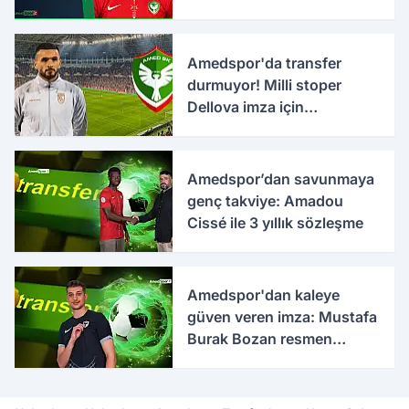
takımlar
Amedspor'da transfer
durmuyor! Milli stoper
Dellova imza için
Türkiye'ye geldi
Amedspor’dan savunmaya
genç takviye: Amadou
Cissé ile 3 yıllık sözleşme
Amedspor'dan kaleye
güven veren imza: Mustafa
Burak Bozan resmen
açıklandı