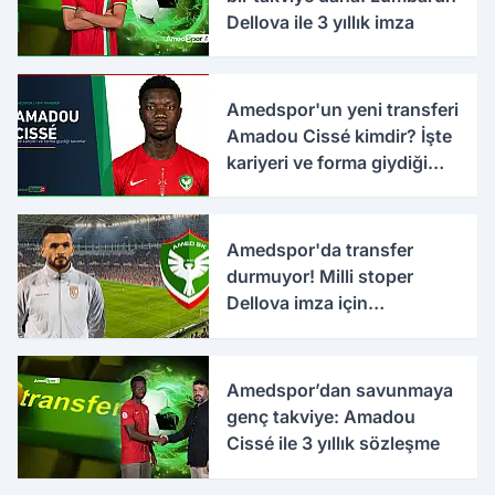
Dellova ile 3 yıllık imza
Amedspor'un yeni transferi
Amadou Cissé kimdir? İşte
kariyeri ve forma giydiği
takımlar
Amedspor'da transfer
durmuyor! Milli stoper
Dellova imza için
Türkiye'ye geldi
Amedspor’dan savunmaya
genç takviye: Amadou
Cissé ile 3 yıllık sözleşme