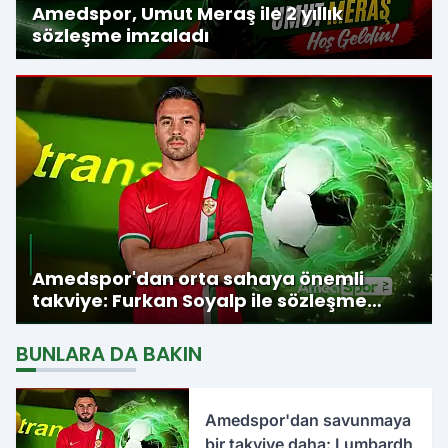
Amedspor, Umut Meraş ile 2 yıllık
sözleşme imzaladı
Amedspor'dan orta sahaya önemli
takviye: Furkan Soyalp ile sözleşme
imzalandı
BUNLARA DA BAKIN
Amedspor'dan savunmaya
bir takviye daha: Lumbardh