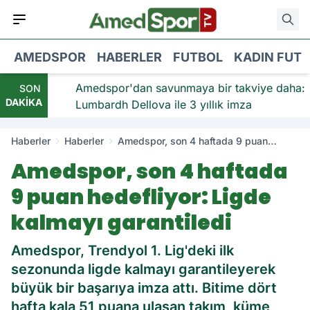
AMEDSPOR
HABERLER
FUTBOL
KADIN FUT
kviye:
Amedspor'dan savunmaya bir takviye daha:
SON
DAKİKA
ı
Lumbardh Dellova ile 3 yıllık imza
Haberler
Haberler
Amedspor, son 4 haftada 9 puan
hedefliyor: Ligde kalmayı garantiledi
Amedspor, son 4 haftada
9 puan hedefliyor: Ligde
kalmayı garantiledi
Amedspor, Trendyol 1. Lig'deki ilk
sezonunda ligde kalmayı garantileyerek
büyük bir başarıya imza attı. Bitime dört
hafta kala 51 puana ulaşan takım, küme