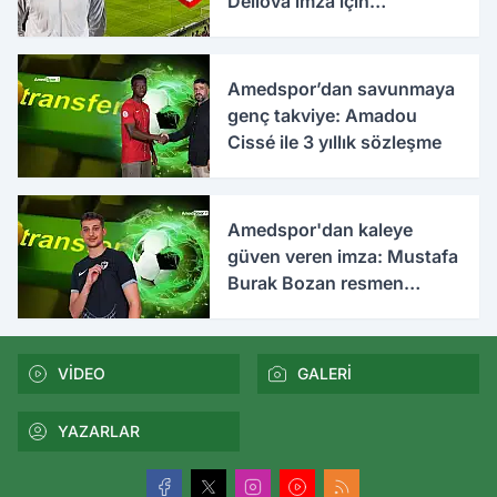
Dellova imza için
Türkiye'ye geldi
Amedspor’dan savunmaya
genç takviye: Amadou
Cissé ile 3 yıllık sözleşme
Amedspor'dan kaleye
güven veren imza: Mustafa
Burak Bozan resmen
açıklandı
VİDEO
GALERİ
YAZARLAR