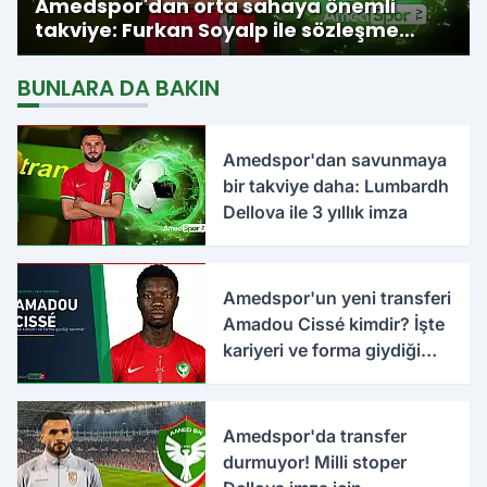
Amedspor'dan orta sahaya önemli
takviye: Furkan Soyalp ile sözleşme
imzalandı
BUNLARA DA BAKIN
Amedspor'dan savunmaya
bir takviye daha: Lumbardh
Dellova ile 3 yıllık imza
Amedspor'un yeni transferi
Amadou Cissé kimdir? İşte
kariyeri ve forma giydiği
takımlar
Amedspor'da transfer
durmuyor! Milli stoper