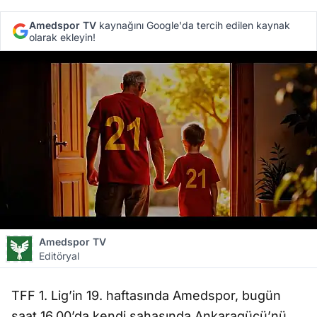
Amedspor TV
kaynağını Google'da tercih edilen kaynak
olarak ekleyin!
Amedspor TV
Editöryal
TFF 1. Lig’in 19. haftasında Amedspor, bugün
saat 16.00’da kendi sahasında Ankaragücü’nü