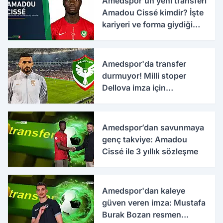
Amedspor'un yeni transferi
Amadou Cissé kimdir? İşte
kariyeri ve forma giydiği
takımlar
Amedspor'da transfer
durmuyor! Milli stoper
Dellova imza için
Türkiye'ye geldi
Amedspor’dan savunmaya
genç takviye: Amadou
Cissé ile 3 yıllık sözleşme
Amedspor'dan kaleye
güven veren imza: Mustafa
Burak Bozan resmen