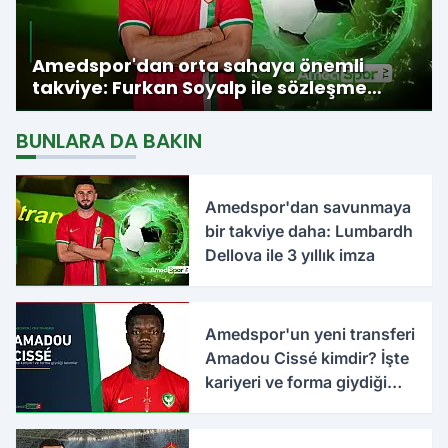
Amedspor'dan orta sahaya önemli
takviye: Furkan Soyalp ile sözleşme
imzalandı
BUNLARA DA BAKIN
Amedspor'dan savunmaya
bir takviye daha: Lumbardh
Dellova ile 3 yıllık imza
Amedspor'un yeni transferi
Amadou Cissé kimdir? İşte
kariyeri ve forma giydiği
takımlar