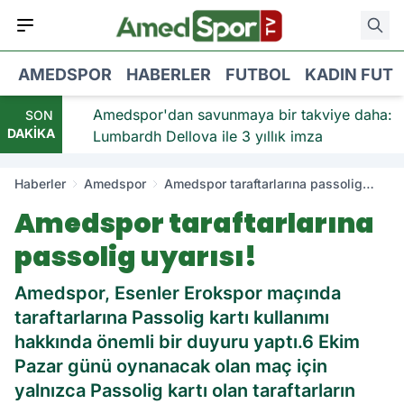
AMEDSPOR
HABERLER
FUTBOL
KADIN FUT
viye:
Amedspor'dan savunmaya bir takviye daha:
SON
DAKİKA
Lumbardh Dellova ile 3 yıllık imza
Haberler
Amedspor
Amedspor taraftarlarına passolig
uyarısı!
Amedspor taraftarlarına
passolig uyarısı!
Amedspor, Esenler Erokspor maçında
taraftarlarına Passolig kartı kullanımı
hakkında önemli bir duyuru yaptı.6 Ekim
Pazar günü oynanacak olan maç için
yalnızca Passolig kartı olan taraftarların