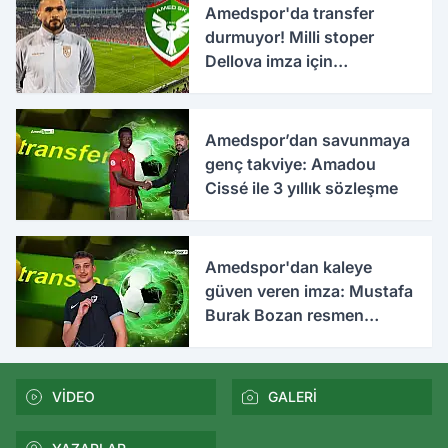
Amedspor'da transfer
durmuyor! Milli stoper
Dellova imza için
Türkiye'ye geldi
Amedspor’dan savunmaya
genç takviye: Amadou
Cissé ile 3 yıllık sözleşme
Amedspor'dan kaleye
güven veren imza: Mustafa
Burak Bozan resmen
açıklandı
VİDEO
GALERİ