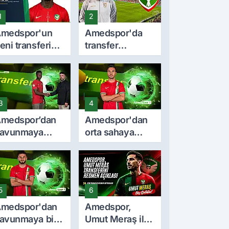
1
2
medspor'un
Amedspor'da
eni transferi
transfer
madou Cissé
durmuyor! Milli
imdir? İşte
stoper Dellova
ariyeri ve
imza için
orma giydiği
Türkiye'ye geldi
3
4
akımlar
medspor’dan
Amedspor'dan
avunmaya
orta sahaya
enç takviye:
önemli takviye:
madou Cissé
Furkan Soyalp
le 3 yıllık
ile sözleşme
özleşme
imzalandı
5
6
medspor'dan
Amedspor,
avunmaya bir
Umut Meraş ile