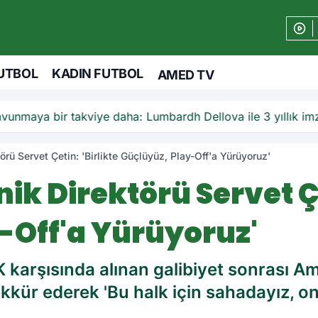
UTBOL
KADIN FUTBOL
AMED TV
unmaya bir takviye daha: Lumbardh Dellova ile 3 yıllık im
ü Servet Çetin: 'Birlikte Güçlüyüz, Play-Off'a Yürüyoruz'
 Direktörü Servet Çet
-Off'a Yürüyoruz'
K karşısında alınan galibiyet sonrası 
ekkür ederek 'Bu halk için sahadayız, on