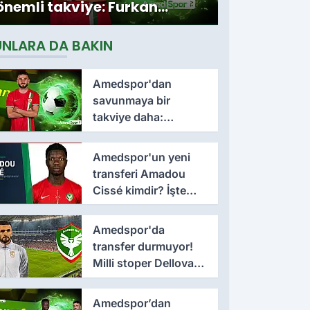
önemli takviye: Furkan
Soyalp ile sözleşme
UNLARA DA BAKIN
imzalandı
Amedspor'dan
savunmaya bir
takviye daha:
Lumbardh Dellova ile
3 yıllık imza
Amedspor'un yeni
transferi Amadou
Cissé kimdir? İşte
kariyeri ve forma
giydiği takımlar
Amedspor'da
transfer durmuyor!
Milli stoper Dellova
imza için Türkiye'ye
geldi
Amedspor’dan