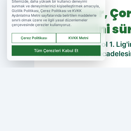
Sitemizde, daha yüksek bir kullanıcı deneyimi
sunmak ve deneyimlerinizi kişiselleştirmek amacıyla,
Amedspor, Çor
Gizlilik Politikası, Çerez Politikası ve KVKK
Aydınlatma Metni sayfalarında belirtilen maddelerle
sınırlı olmak üzere ve ilgili yasal düzenlemeler
Off hedefini s
çerçevesinde çerezler kullanıyoruz.
Çerez Politikası
KVKK Metni
Amedspor, Trendyol 1. Lig'
Tüm Çerezleri Kabul Et
hattında kalma mücadelesind
PAYLAŞ
Amedspor
Amedspor TV
kaynağını Google'da ter