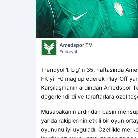
Amedspor TV
Editöryal
Trendyol 1. Lig’in 35. haftasında Am
FK’yi 1-0 mağlup ederek Play-Off yarışı
Karşılaşmanın ardından Amedspor Te
değerlendirdi ve taraftarlara özel te
Müsabakanın ardından basın mensupla
yarıda rakiplerinin etkili bir oyun or
oyununu iyi uyguladı. Özellikle merk