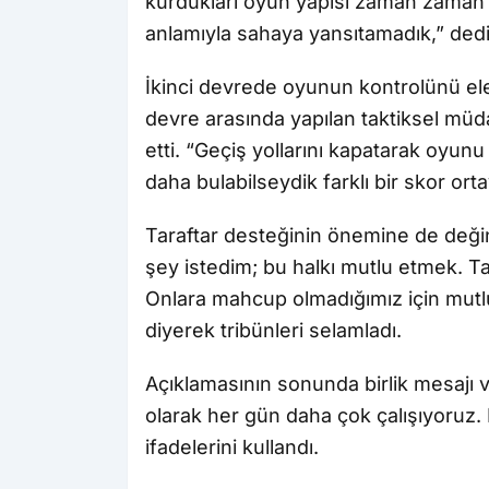
kurdukları oyun yapısı zaman zaman bi
anlamıyla sahaya yansıtamadık,” dedi
İkinci devrede oyunun kontrolünü ele
devre arasında yapılan taktiksel müda
etti. “Geçiş yollarını kapatarak oyun
daha bulabilseydik farklı bir skor ort
Taraftar desteğinin önemine de değ
şey istedim; bu halkı mutlu etmek. T
Onlara mahcup olmadığımız için mutlu
diyerek tribünleri selamladı.
Açıklamasının sonunda birlik mesajı 
olarak her gün daha çok çalışıyoruz. Bi
ifadelerini kullandı.