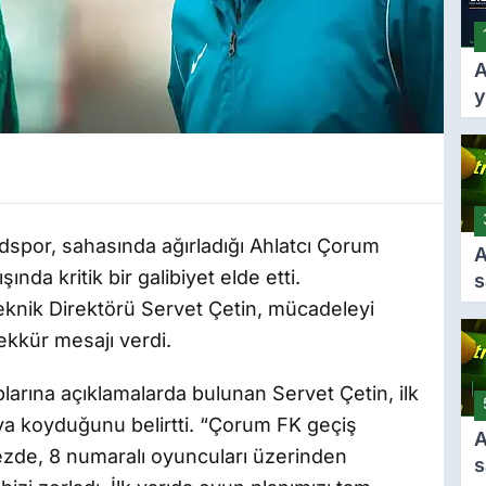
A
y
A
k
k
f
t
edspor, sahasında ağırladığı Ahlatcı Çorum
A
nda kritik bir galibiyet elde etti.
s
g
knik Direktörü Servet Çetin, mücadeleyi
A
şekkür mesajı verdi.
i
s
rına açıklamalarda bulunan Servet Çetin, ilk
taya koyduğunu belirtti. “Çorum FK geçiş
A
ezde, 8 numaralı oyuncuları üzerinden
s