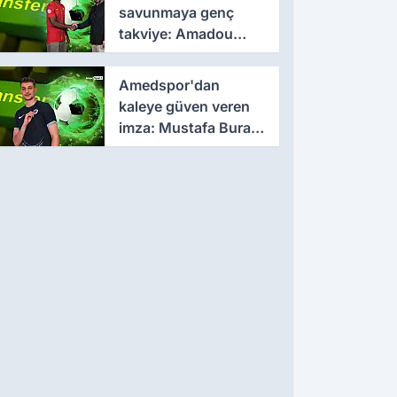
savunmaya genç
takviye: Amadou
Cissé ile 3 yıllık
sözleşme
Amedspor'dan
kaleye güven veren
imza: Mustafa Burak
Bozan resmen
açıklandı