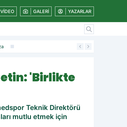
VİDEO
GALERİ
YAZARLAR
za
19:11
Amedspor'dan kal
in: 'Birlikte
Amedspor Teknik Direktörü
ları mutlu etmek için