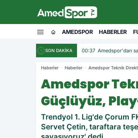
AMEDSPOR
HABERLER
F
andı
00:37
Amedspor'dan sav
SON DAKİKA
Haberler
Haberler
Amedspor Teknik Direktör
Amedspor Teknik
Güçlüyüz, Play
Trendyol 1. Lig'de Çorum F
Servet Çetin, taraftara teş
savaşıyoruz' dedi.