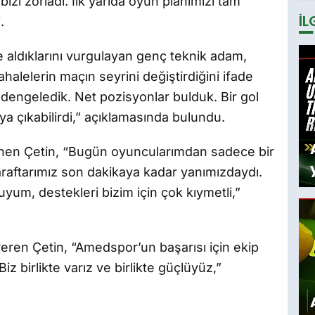
zi zorladı. İlk yarıda oyun planımızı tam
t
İL
L
.
D
y
 aldıklarını vurgulayan genç teknik adam,
halelerin maçın seyrini değiştirdiğini ifade
u dengeledik. Net pozisyonlar bulduk. Bir gol
aya çıkabilirdi,” açıklamasında bulundu.
inen Çetin, “Bugün oyuncularımdan sadece bir
araftarımız son dakikaya kadar yanımızdaydı.
yum, destekleri bizim için çok kıymetli,”
veren Çetin, “Amedspor’un başarısı için ekip
z birlikte varız ve birlikte güçlüyüz,”