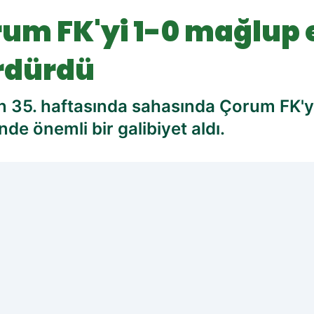
um FK'yi 1-0 mağlup 
ürdürdü
in 35. haftasında sahasında Çorum FK'y
e önemli bir galibiyet aldı.
cih edilen kaynak olarak ekleyin!