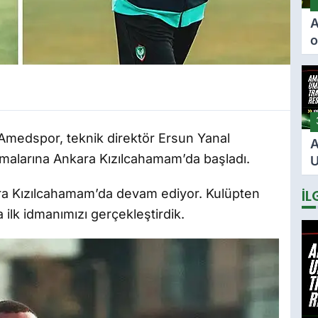
A
o
ö
F
i
i
Amedspor, teknik direktör Ersun Yanal
A
malarına Ankara Kızılcahamam’da başladı.
U
2
ra Kızılcahamam’da devam ediyor. Kulüpten
İL
s
i
ilk idmanımızı gerçekleştirdik.