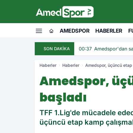
AMEDSPOR
HABERLER
F
00:37
Amedspor'dan savunmaya bir takviye da
SON DAKİKA
Haberler
Haberler
Amedspor, üçüncü etap 
Amedspor, üçü
başladı
TFF 1.Lig'de mücadele ede
üçüncü etap kamp çalışmal