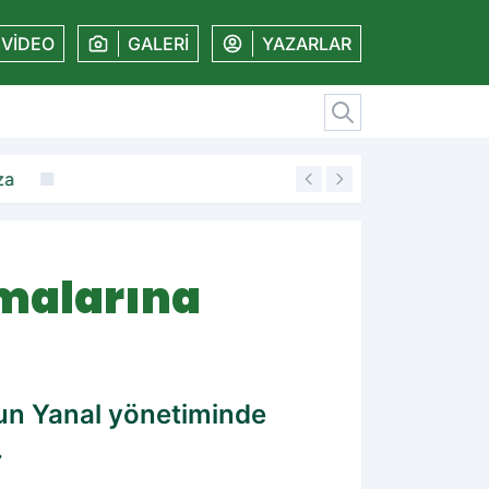
VİDEO
GALERİ
YAZARLAR
19:11
Amedspor'dan kaleye güven veren imza
malarına
sun Yanal yönetiminde
.