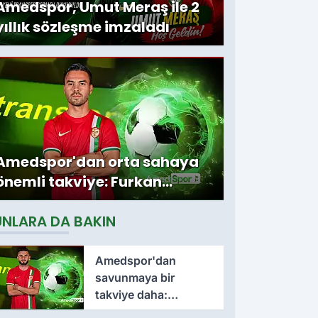
Amedspor, Umut Meraş ile 2
yıllık sözleşme imzaladı
Amedspor'dan orta sahaya
önemli takviye: Furkan
Soyalp ile sözleşme
UNLARA DA BAKIN
imzalandı
Amedspor'dan
savunmaya bir
takviye daha:
Lumbardh Dellova ile