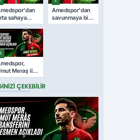
medspor'dan
Amedspor'dan
rta sahaya
savunmaya bir
nemli takviye:
takviye daha:
urkan Soyalp
Lumbardh
le sözleşme
Dellova ile 3
mzalandı
yıllık imza
3
medspor,
mut Meraş ile
 yıllık
GINIZI ÇEKEBILIR
özleşme
mzaladı