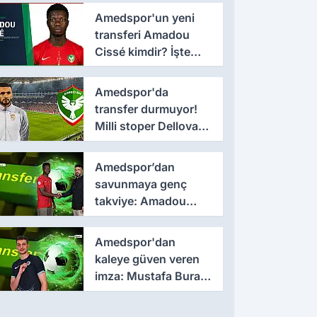
3 yıllık imza
Amedspor'un yeni
transferi Amadou
Cissé kimdir? İşte
kariyeri ve forma
giydiği takımlar
Amedspor'da
transfer durmuyor!
Milli stoper Dellova
imza için Türkiye'ye
geldi
Amedspor’dan
savunmaya genç
takviye: Amadou
Cissé ile 3 yıllık
sözleşme
Amedspor'dan
kaleye güven veren
imza: Mustafa Burak
Bozan resmen
açıklandı