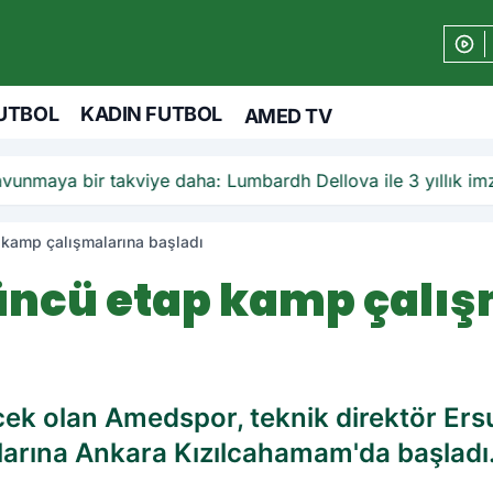
UTBOL
KADIN FUTBOL
AMED TV
ha: Lumbardh Dellova ile 3 yıllık imza
kamp çalışmalarına başladı
ncü etap kamp çalış
cek olan Amedspor, teknik direktör Er
arına Ankara Kızılcahamam'da başladı