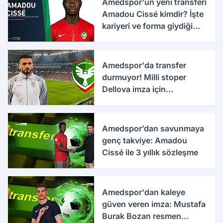
Amedspor'un yeni transferi
Amadou Cissé kimdir? İşte
kariyeri ve forma giydiği
takımlar
Amedspor'da transfer
durmuyor! Milli stoper
Dellova imza için
Türkiye'ye geldi
Amedspor’dan savunmaya
genç takviye: Amadou
Cissé ile 3 yıllık sözleşme
Amedspor'dan kaleye
güven veren imza: Mustafa
Burak Bozan resmen