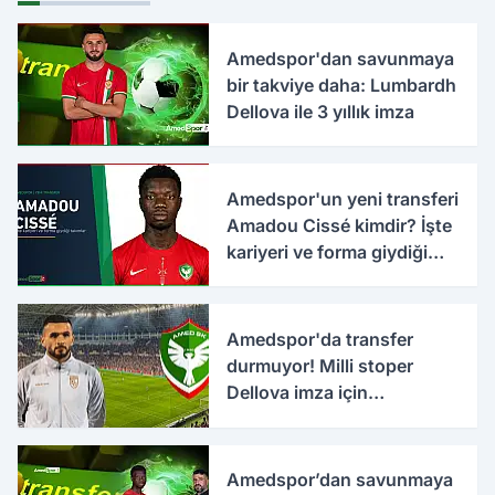
Amedspor'dan savunmaya
bir takviye daha: Lumbardh
Dellova ile 3 yıllık imza
Amedspor'un yeni transferi
Amadou Cissé kimdir? İşte
kariyeri ve forma giydiği
takımlar
Amedspor'da transfer
durmuyor! Milli stoper
Dellova imza için
Türkiye'ye geldi
Amedspor’dan savunmaya