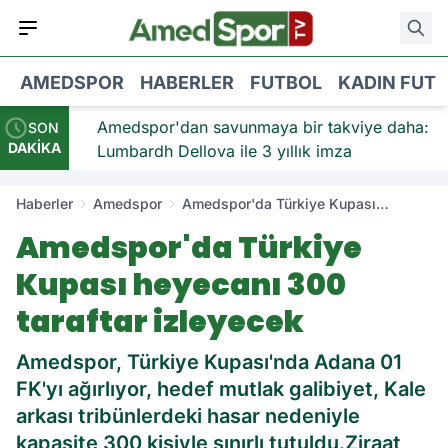
AMEDSPOR
HABERLER
FUTBOL
KADIN FUT
iye:
Amedspor'dan savunmaya bir takviye daha:
SON
DAKİKA
Lumbardh Dellova ile 3 yıllık imza
Haberler
Amedspor
Amedspor'da Türkiye Kupası
heyecanı 300 taraftar izleyecek
Amedspor'da Türkiye
Kupası heyecanı 300
taraftar izleyecek
Amedspor, Türkiye Kupası'nda Adana 01
FK'yı ağırlıyor, hedef mutlak galibiyet, Kale
arkası tribünlerdeki hasar nedeniyle
kapasite 300 kişiyle sınırlı tutuldu.Ziraat