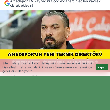
Amedspor TV
kaynağını Google'da tercih edilen kaynak
olarak ekleyin!
Sitemizde, yüksek kullanıcı deneyimi sunmak ve deneyimlerinizi
kişiselleştirmek amacıyla, ilgili yasal düzenlemeler çerçevesinde
Kapat
çerezler kullanıyoruz.
Amedspor TV
Editöryal
Amedspor, teknik direktörlük koltuğuna
tecrübeli isim Servet Çetin'i oturttu. Peki, Türk
futbolunun önemli isimlerinden biri olan Servet