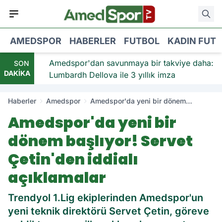
AMEDSPOR
HABERLER
FUTBOL
KADIN FUT
iye:
Amedspor'dan savunmaya bir takviye daha:
SON
DAKİKA
Lumbardh Dellova ile 3 yıllık imza
Haberler
Amedspor
Amedspor'da yeni bir dönem
başlıyor! Servet Çetin'den iddialı
Amedspor'da yeni bir
açıklamalar
dönem başlıyor! Servet
Çetin'den iddialı
açıklamalar
Trendyol 1.Lig ekiplerinden Amedspor'un
yeni teknik direktörü Servet Çetin, göreve