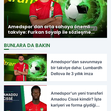
Amedspor'dan orta sahaya önemli
takviye: Furkan Soyalp ile sözleşme
imzalandı
BUNLARA DA BAKIN
Amedspor'dan savunmaya
bir takviye daha: Lumbardh
Dellova ile 3 yıllık imza
Amedspor'un yeni transferi
Amadou Cissé kimdir? İşte
kariyeri ve forma giydiği
takımlar