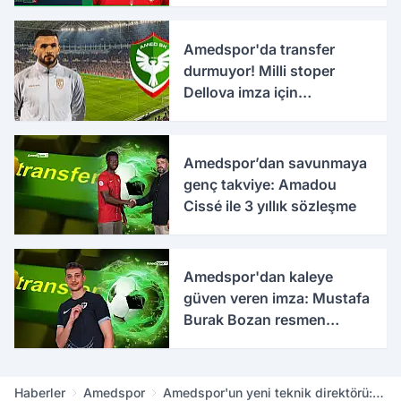
Amedspor'da transfer
durmuyor! Milli stoper
Dellova imza için
Türkiye'ye geldi
Amedspor’dan savunmaya
genç takviye: Amadou
Cissé ile 3 yıllık sözleşme
Amedspor'dan kaleye
güven veren imza: Mustafa
Burak Bozan resmen
açıklandı
Haberler
Amedspor
Amedspor'un yeni teknik direktörü: