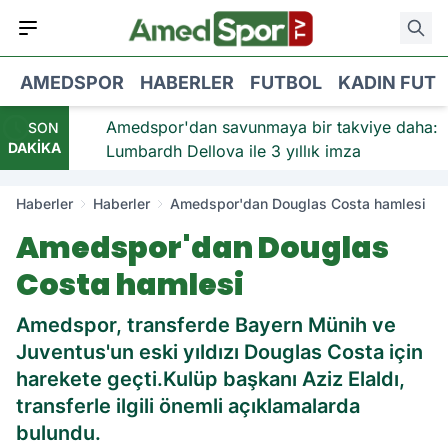
AMEDSPOR
HABERLER
FUTBOL
KADIN FUT
viye:
Amedspor'dan savunmaya bir takviye daha:
SON
DAKİKA
Lumbardh Dellova ile 3 yıllık imza
Haberler
Haberler
Amedspor'dan Douglas Costa hamlesi
Amedspor'dan Douglas
Costa hamlesi
Amedspor, transferde Bayern Münih ve
Juventus'un eski yıldızı Douglas Costa için
harekete geçti.Kulüp başkanı Aziz Elaldı,
transferle ilgili önemli açıklamalarda
bulundu.