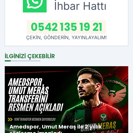
İhbar Hattı
0542 135 19 21
ÇEKİN, GÖNDERİN, YAYINLAYALIM!
İLGINIZI ÇEKEBILIR
Amedspor, Umut Meraş ile 2 yıllık