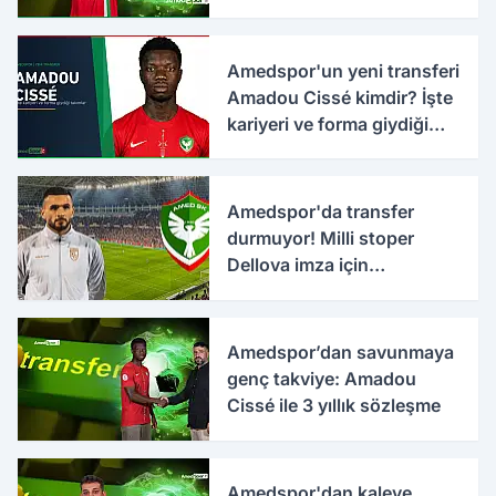
Amedspor'un yeni transferi
Amadou Cissé kimdir? İşte
kariyeri ve forma giydiği
takımlar
Amedspor'da transfer
durmuyor! Milli stoper
Dellova imza için
Türkiye'ye geldi
Amedspor’dan savunmaya
genç takviye: Amadou
Cissé ile 3 yıllık sözleşme
Amedspor'dan kaleye