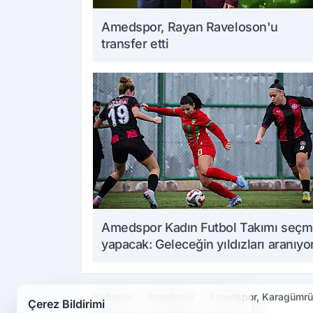
Amedspor, Rayan Raveloson'u
transfer etti
Amedspor Kadın Futbol Takımı seç
yapacak: Geleceğin yıldızları aranıyo
Haberler
Amedspor
Amedspor, Karagümrük
Çerez Bildirimi