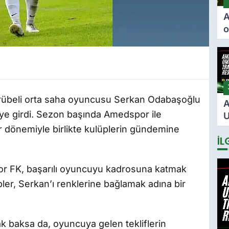
A
o
ö
F
i
i
crübeli orta saha oyuncusu Serkan Odabaşoğlu
A
eye girdi. Sezon başında Amedspor ile
U
2
r dönemiyle birlikte kulüplerin gündemine
İL
s
i
or FK, başarılı oyuncuyu kadrosuna katmak
pler, Serkan’ı renklerine bağlamak adına bir
k baksa da, oyuncuya gelen tekliflerin