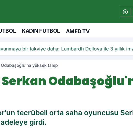
UTBOL
KADIN FUTBOL
AMED TV
unmaya bir takviye daha: Lumbardh Dellova ile 3 yıllık im
 Odabaşoğlu'na yüksek talep
Serkan Odabaşoğlu'
or'un tecrübeli orta saha oyuncusu Se
adeleye girdi.