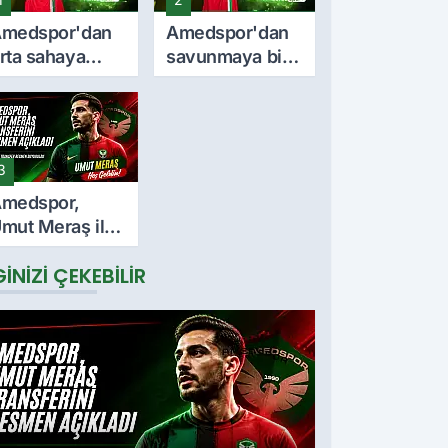
medspor'dan
Amedspor'dan
rta sahaya
savunmaya bir
nemli takviye:
takviye daha:
urkan Soyalp
Lumbardh
le sözleşme
Dellova ile 3
mzalandı
yıllık imza
3
medspor,
mut Meraş ile
 yıllık
GINIZI ÇEKEBILIR
özleşme
mzaladı