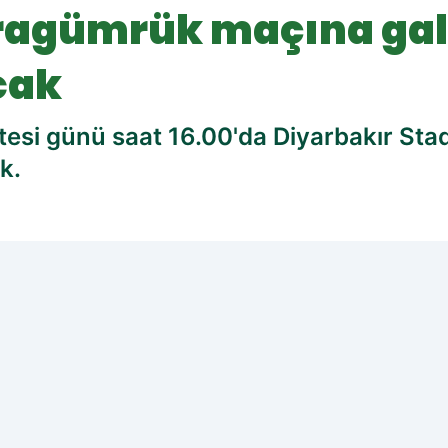
agümrük maçına gal
cak
si günü saat 16.00'da Diyarbakır Sta
k.
cih edilen kaynak olarak ekleyin!