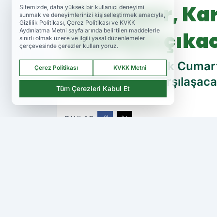
Amedspor, Kar
Sitemizde, daha yüksek bir kullanıcı deneyimi
sunmak ve deneyimlerinizi kişiselleştirmek amacıyla,
Gizlilik Politikası, Çerez Politikası ve KVKK
Aydınlatma Metni sayfalarında belirtilen maddelerle
hedefiyle çıka
sınırlı olmak üzere ve ilgili yasal düzenlemeler
çerçevesinde çerezler kullanıyoruz.
Amedspor, 18 Ocak Cumarte
Çerez Politikası
KVKK Metni
Karagümrük ile karşılaşaca
Tüm Çerezleri Kabul Et
PAYLAŞ
Amedspor TV
kaynağını Google'da ter