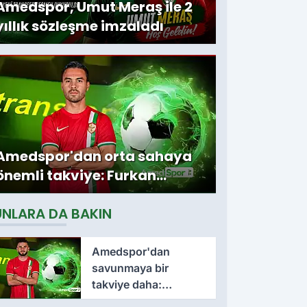
Amedspor, Umut Meraş ile 2
yıllık sözleşme imzaladı
Amedspor'dan orta sahaya
önemli takviye: Furkan
Soyalp ile sözleşme
UNLARA DA BAKIN
imzalandı
Amedspor'dan
savunmaya bir
takviye daha:
Lumbardh Dellova ile