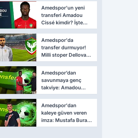
3 yıllık imza
Amedspor'un yeni
transferi Amadou
Cissé kimdir? İşte
kariyeri ve forma
giydiği takımlar
Amedspor'da
transfer durmuyor!
Milli stoper Dellova
imza için Türkiye'ye
geldi
Amedspor’dan
savunmaya genç
takviye: Amadou
Cissé ile 3 yıllık
sözleşme
Amedspor'dan
kaleye güven veren
imza: Mustafa Burak
Bozan resmen
açıklandı