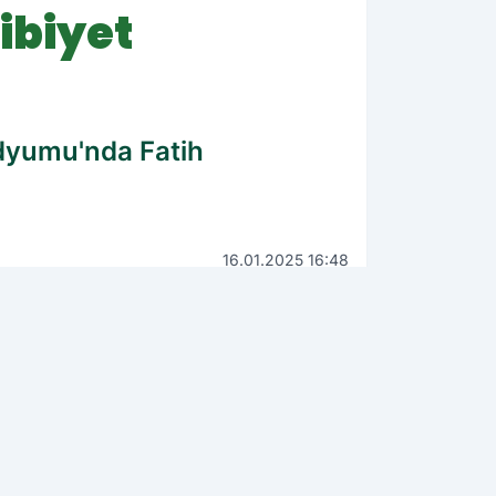
ibiyet
dyumu'nda Fatih
16.01.2025 16:48
Güncelleme: 16.01.2025 16:48
WhatsApp
İhbar Hattı
0542 135 19 21