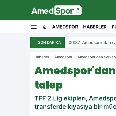
AMEDSPOR
HABERLER
F
andı
00:37
Amedspor'dan sav
SON DAKİKA
Haberler
Amedspor
Amedspor'dan Serkan
Amedspor'dan 
talep
TFF 2.Lig ekipleri, Amedsp
transferde kıyasıya bir müc