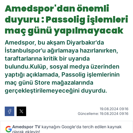
Passolig işlemleri maç günü
Amedspor'dan önemli
yapılmayacak
duyuru : Passolig işlemleri
maç günü yapılmayacak
Amedspor, bu akşam Diyarbakır'da
İstanbulspor'u ağırlamaya hazırlanırken,
taraftarlarına kritik bir uyarıda
bulundu.Kulüp, sosyal medya üzerinden
yaptığı açıklamada, Passolig işlemlerinin
maç günü Store mağazalarında
gerçekleştirilemeyeceğini duyurdu.
19.08.2024 09:16
Güncelleme: 19.08.2024 09:16
Amedspor TV
kaynağını Google'da tercih edilen kaynak
olarak ekleyin!