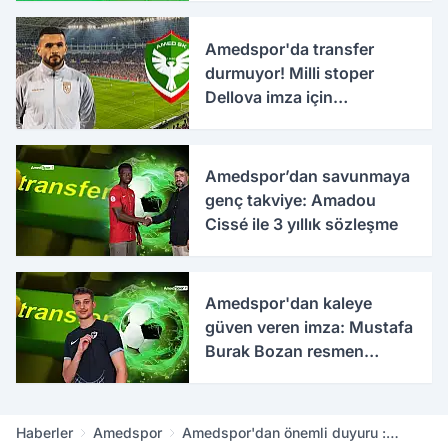
Amedspor'da transfer
durmuyor! Milli stoper
Dellova imza için
Türkiye'ye geldi
Amedspor’dan savunmaya
genç takviye: Amadou
Cissé ile 3 yıllık sözleşme
Amedspor'dan kaleye
güven veren imza: Mustafa
Burak Bozan resmen
açıklandı
Haberler
Amedspor
Amedspor'dan önemli duyuru :