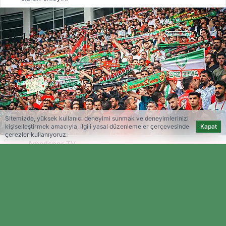
Sitemizde, yüksek kullanıcı deneyimi sunmak ve deneyimlerinizi
kişiselleştirmek amacıyla, ilgili yasal düzenlemeler çerçevesinde
Kapat
çerezler kullanıyoruz.
Amedspor TV
Editöryal
Amedspor, bu akşam Diyarbakır’da
İstanbulspor’u ağırlamaya hazırlanırken,
taraftarlarına kritik bir uyarıda bulundu. Kulüp,
sosyal medya üzerinden yaptığı açıklamada,