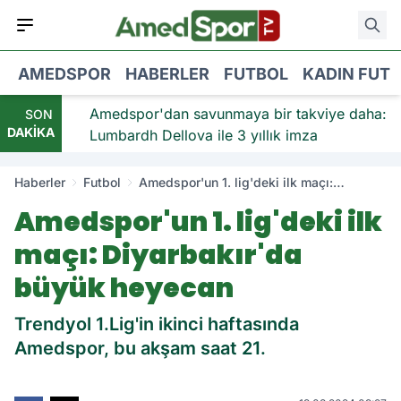
AMEDSPOR
HABERLER
FUTBOL
KADIN FUT
viye:
Amedspor'dan savunmaya bir takviye daha:
SON
DAKİKA
Lumbardh Dellova ile 3 yıllık imza
Haberler
Futbol
Amedspor'un 1. lig'deki ilk maçı:
Diyarbakır'da büyük heyecan
Amedspor'un 1. lig'deki ilk
maçı: Diyarbakır'da
büyük heyecan
Trendyol 1.Lig'in ikinci haftasında
Amedspor, bu akşam saat 21.