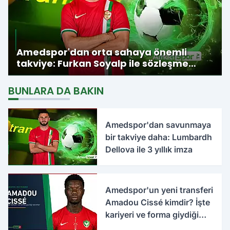
Amedspor'dan orta sahaya önemli
takviye: Furkan Soyalp ile sözleşme
imzalandı
BUNLARA DA BAKIN
Amedspor'dan savunmaya
bir takviye daha: Lumbardh
Dellova ile 3 yıllık imza
Amedspor'un yeni transferi
Amadou Cissé kimdir? İşte
kariyeri ve forma giydiği
takımlar