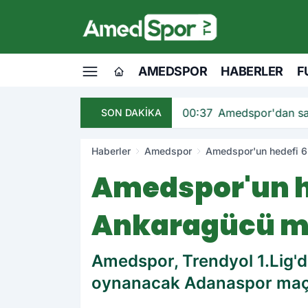
AMEDSPOR
HABERLER
F
andı
00:37
Amedspor'dan sav
SON DAKİKA
Haberler
Amedspor
Amedspor'un hedefi 6 
Amedspor'un h
Ankaragücü ma
Amedspor, Trendyol 1.Lig'd
oynanacak Adanaspor maçın