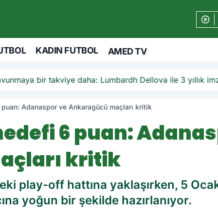
UTBOL
KADIN FUTBOL
AMED TV
unmaya bir takviye daha: Lumbardh Dellova ile 3 yıllık im
puan: Adanaspor ve Ankaragücü maçları kritik
edefi 6 puan: Adanas
çları kritik
eki play-off hattına yaklaşırken, 5 Oc
a yoğun bir şekilde hazırlanıyor.