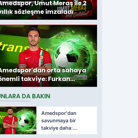
Amedspor, Umut Meraş ile 2
yıllık sözleşme imzaladı
Amedspor'dan orta sahaya
önemli takviye: Furkan
Soyalp ile sözleşme
UNLARA DA BAKIN
imzalandı
Amedspor'dan
savunmaya bir
takviye daha:
Lumbardh Dellova ile