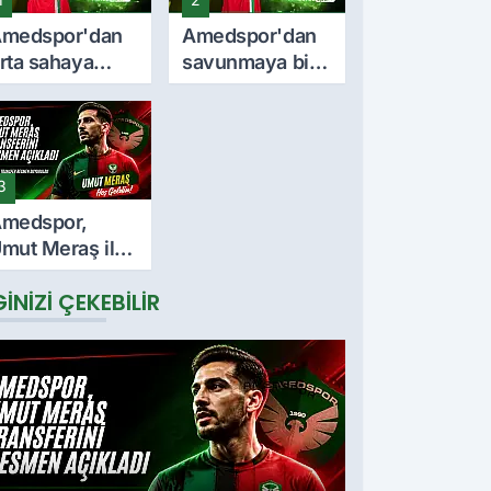
medspor'dan
Amedspor'dan
rta sahaya
savunmaya bir
nemli takviye:
takviye daha:
urkan Soyalp
Lumbardh
le sözleşme
Dellova ile 3
mzalandı
yıllık imza
3
medspor,
mut Meraş ile
 yıllık
GINIZI ÇEKEBILIR
özleşme
mzaladı