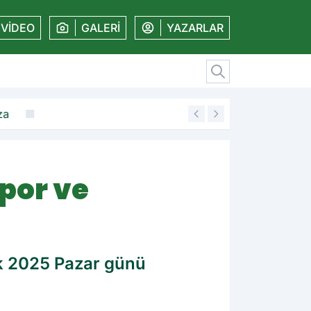
VİDEO
GALERİ
YAZARLAR
za
19:11
Amedspor'dan kal
por ve
ak 2025 Pazar günü