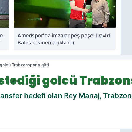
me
Amedspor'da imzalar peş peşe: David
r
Bates resmen açıklandı
golcü Trabzonspor'a gitti
tediği golcü Trabzons
ansfer hedefi olan Rey Manaj, Trabzons