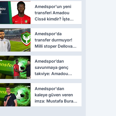
3 yıllık imza
Amedspor'un yeni
transferi Amadou
Cissé kimdir? İşte
kariyeri ve forma
giydiği takımlar
Amedspor'da
transfer durmuyor!
Milli stoper Dellova
imza için Türkiye'ye
geldi
Amedspor’dan
savunmaya genç
takviye: Amadou
Cissé ile 3 yıllık
sözleşme
Amedspor'dan
kaleye güven veren
imza: Mustafa Burak
Bozan resmen
açıklandı