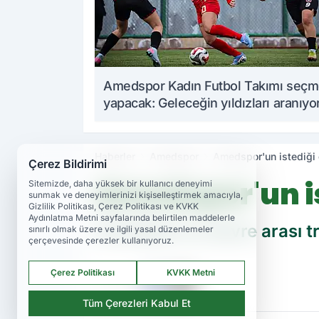
Amedspor Kadın Futbol Takımı seç
yapacak: Geleceğin yıldızları aranıyo
Haberler
Amedspor
Amedspor'un istediği 
Çerez Bildirimi
Amedspor'un is
Sitemizde, daha yüksek bir kullanıcı deneyimi
sunmak ve deneyimlerinizi kişiselleştirmek amacıyla,
Gizlilik Politikası, Çerez Politikası ve KVKK
Aydınlatma Metni sayfalarında belirtilen maddelerle
Amedspor'un devre arası tr
sınırlı olmak üzere ve ilgili yasal düzenlemeler
çerçevesinde çerezler kullanıyoruz.
Çerez Politikası
KVKK Metni
PAYLAŞ
Tüm Çerezleri Kabul Et