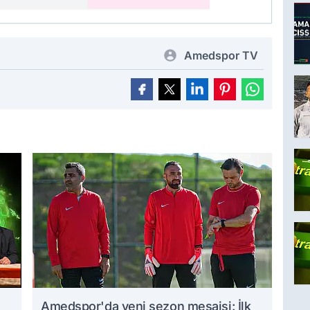
Amedspor TV
Amedspor'da yeni sezon mesaisi: İlk