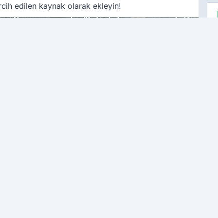
cih edilen kaynak olarak ekleyin!
Ç
A
o
ö