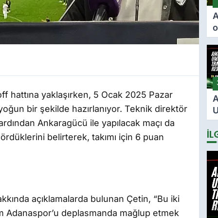
A
o
ö
F
i
i
off hattına yaklaşırken, 5 Ocak 2025 Pazar
A
un bir şekilde hazırlanıyor. Teknik direktör
U
2
n ardından Ankaragücü ile yapılacak maçı da
İL
s
düklerini belirterek, takımı için 6 puan
i
kında açıklamalarda bulunan Çetin, “Bu iki
Hem Adanaspor’u deplasmanda mağlup etmek