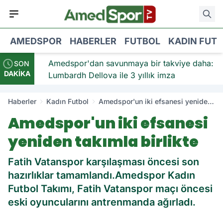
AMEDSPOR
HABERLER
FUTBOL
KADIN FUT
viye:
Amedspor'dan savunmaya bir takviye daha:
SON
DAKİKA
Lumbardh Dellova ile 3 yıllık imza
Haberler
Kadın Futbol
Amedspor'un iki efsanesi yeniden
takımla birlikte
Amedspor'un iki efsanesi
yeniden takımla birlikte
Fatih Vatanspor karşılaşması öncesi son
hazırlıklar tamamlandı.Amedspor Kadın
Futbol Takımı, Fatih Vatanspor maçı öncesi
eski oyuncularını antrenmanda ağırladı.