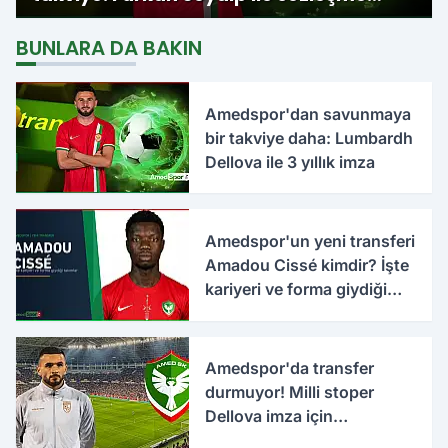
imzalandı
BUNLARA DA BAKIN
Amedspor'dan savunmaya
bir takviye daha: Lumbardh
Dellova ile 3 yıllık imza
Amedspor'un yeni transferi
Amadou Cissé kimdir? İşte
kariyeri ve forma giydiği
takımlar
Amedspor'da transfer
durmuyor! Milli stoper
Dellova imza için
Türkiye'ye geldi