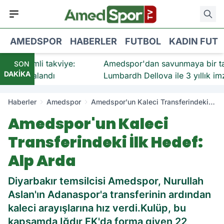
AMEDSPOR
HABERLER
FUTBOL
KADIN FUT
emli takviye:
Amedspor'dan savunmaya bir takviye 
SON
DAKİKA
mzalandı
Lumbardh Dellova ile 3 yıllık imza
Haberler
Amedspor
Amedspor'un Kaleci Transferindeki
İlk Hedef: Alp Arda
Amedspor'un Kaleci
Transferindeki İlk Hedef:
Alp Arda
Diyarbakır temsilcisi Amedspor, Nurullah
Aslan'ın Adanaspor'a transferinin ardından
kaleci arayışlarına hız verdi.Kulüp, bu
kapsamda Iğdır FK'da forma giyen 22