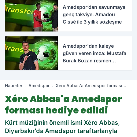
Amedspor’dan savunmaya
genç takviye: Amadou
Cissé ile 3 yıllık sözleşme
Amedspor'dan kaleye
güven veren imza: Mustafa
Burak Bozan resmen
açıklandı
Haberler
Amedspor
Xéro Abbas'a Amedspor forması
hediye edildi
Xéro Abbas'a Amedspor
forması hediye edildi
Kürt müziğinin önemli ismi Xéro Abbas,
Diyarbakır'da Amedspor taraftarlarıyla