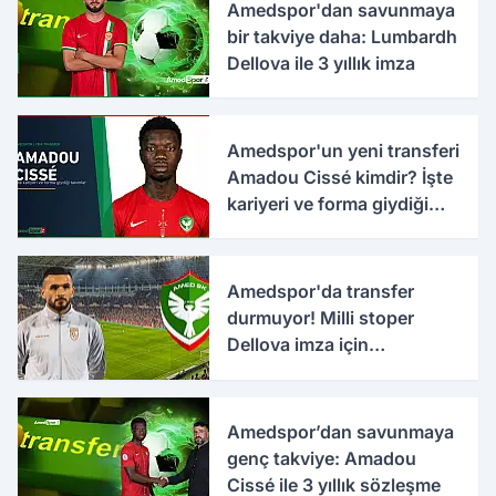
Amedspor'dan savunmaya
bir takviye daha: Lumbardh
Dellova ile 3 yıllık imza
Amedspor'un yeni transferi
Amadou Cissé kimdir? İşte
kariyeri ve forma giydiği
takımlar
Amedspor'da transfer
durmuyor! Milli stoper
Dellova imza için
Türkiye'ye geldi
Amedspor’dan savunmaya
genç takviye: Amadou
Cissé ile 3 yıllık sözleşme