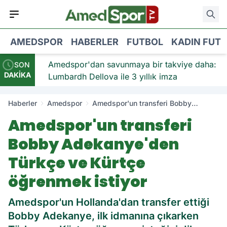
AMEDSPOR
HABERLER
FUTBOL
KADIN FUT
iye:
Amedspor'dan savunmaya bir takviye daha:
SON
DAKİKA
Lumbardh Dellova ile 3 yıllık imza
Haberler
Amedspor
Amedspor'un transferi Bobby
Adekanye'den Türkçe ve Kürtçe
Amedspor'un transferi
öğrenmek istiyor
Bobby Adekanye'den
Türkçe ve Kürtçe
öğrenmek istiyor
Amedspor'un Hollanda'dan transfer ettiği
Bobby Adekanye, ilk idmanına çıkarken